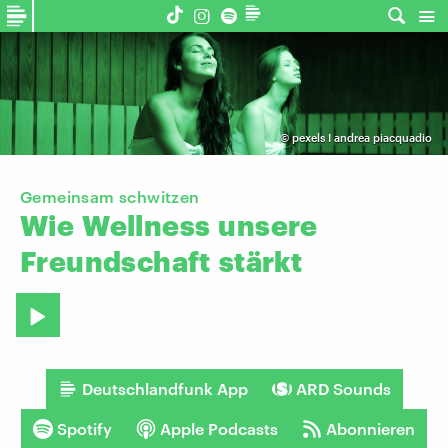
©
pexels I andrea piacquadio
Gemeinsam schwitzen
Wie
Wellness
unsere
Freundschaft
stärkt
Deutschlandfunk App
ARD Sounds
Spotify
Apple Podcasts
Abonnieren