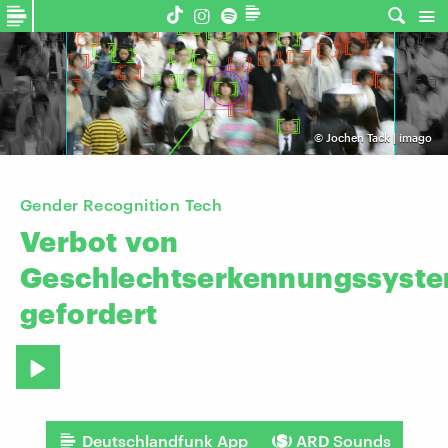
©
Jochen Tack | imago
Gender Recognition Tech
Verbot
von
Geschlechtserkennungssyst
gefordert
Deutschlandfunk App
ARD Sounds