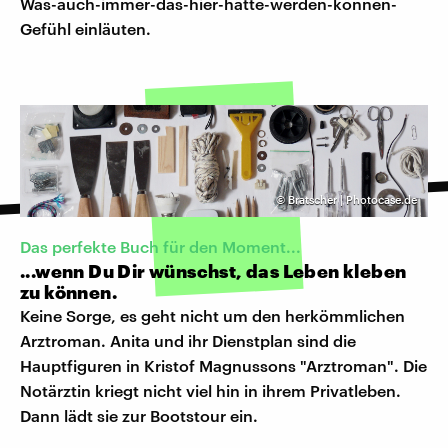
Was-auch-immer-das-hier-hätte-werden-können-
Gefühl einläuten.
©
Bratscher | Photocase.de
Das perfekte Buch für den Moment...
...wenn Du Dir wünschst, das Leben kleben
zu können.
Keine Sorge, es geht nicht um den herkömmlichen
Arztroman. Anita und ihr Dienstplan sind die
Hauptfiguren in Kristof Magnussons "Arztroman". Die
Notärztin kriegt nicht viel hin in ihrem Privatleben.
Dann lädt sie zur Bootstour ein.