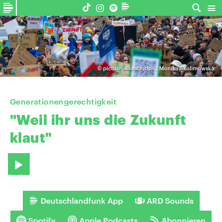
©
picture alliance/dpa | Monika Skolimowska
Generationengerechtigkeit
"Weil
ihr
uns
die
Zukunft
klaut"
Deutschlandfunk App
ARD Sounds
Spotify
Apple Podcasts
Abonnieren