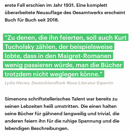
erste Fall erschien im Jahr 1931. Eine komplett
überarbeitete Neuauflage des Gesamtwerks erscheint
Buch für Buch seit 2018.
"Zu denen, die ihn feierten, soll auch Kurt
Tucholsky zählen, der beispielsweise
lobte, dass in den Maigret-Romanen
wenig passieren würde, man die Bücher
trotzdem nicht weglegen könne."
Lydia Herms, Deutschlandfunk-Nova-Literatur-Expertin
Simenons schriftstellerisches Talent war bereits zu
seinen Lebzeiten heiß umstritten. Die einen halten
seine Bücher für gähnend langweilig und trivial, die
anderen feiern ihn für die ruhige Spannung und die
lebendigen Beschreibungen.