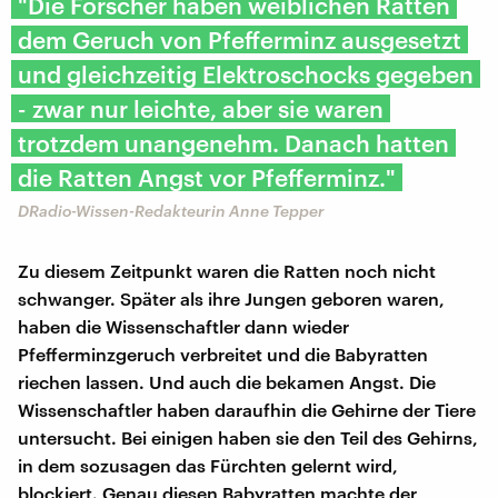
"Die Forscher haben weiblichen Ratten
dem Geruch von Pfefferminz ausgesetzt
und gleichzeitig Elektroschocks gegeben
- zwar nur leichte, aber sie waren
trotzdem unangenehm. Danach hatten
die Ratten Angst vor Pfefferminz."
DRadio-Wissen-Redakteurin Anne Tepper
Zu diesem Zeitpunkt waren die Ratten noch nicht
schwanger. Später als ihre Jungen geboren waren,
haben die Wissenschaftler dann wieder
Pfefferminzgeruch verbreitet und die Babyratten
riechen lassen. Und auch die bekamen Angst. Die
Wissenschaftler haben daraufhin die Gehirne der Tiere
untersucht. Bei einigen haben sie den Teil des Gehirns,
in dem sozusagen das Fürchten gelernt wird,
blockiert. Genau diesen Babyratten machte der