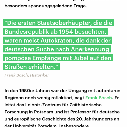
besonders spannungsgeladene Frage.
"Die ersten Staatsoberhäupter, die die
Bundesrepublik ab 1954 besuchten,
waren meist Autokraten, die dank der
deutschen Suche nach Anerkennung
pompöse Empfänge mit Jubel auf den
Straßen erhielten."
Frank Bösch, Historiker
In den 1950er Jahren war der Umgang mit autoritären
Regimen noch wenig reflektiert, sagt
Frank Bösch
. Er
leitet das Leibniz-Zentrum für Zeithistorische
Forschung in Potsdam und ist Professor für deutsche
und europäische Geschichte des 20. Jahrhunderts an
der Universität Potsdam. Insbesondere