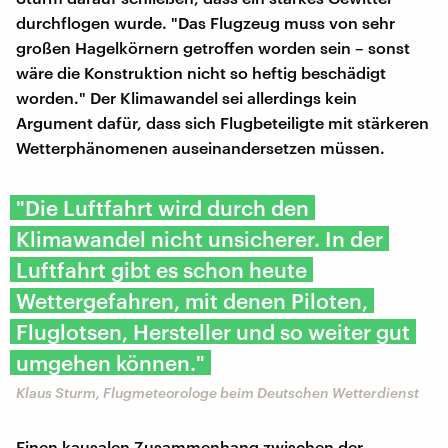
durchflogen wurde. "Das Flugzeug muss von sehr
großen Hagelkörnern getroffen worden sein – sonst
wäre die Konstruktion nicht so heftig beschädigt
worden." Der Klimawandel sei allerdings kein
Argument dafür, dass sich Flugbeteiligte mit stärkeren
Wetterphänomenen auseinandersetzen müssen.
"Die Luftfahrt wird durch den
Klimawandel nicht unsicherer. In der
Luftfahrt gibt es schon heute
Wettergefahren, mit denen Piloten,
Fluglotsen, Hersteller und so weiter gut
umgehen können."
Klaus Sturm, Flugmeteorologe beim Deutschen Wetterdienst
Einen kausalen Zusammenhang zwischen der