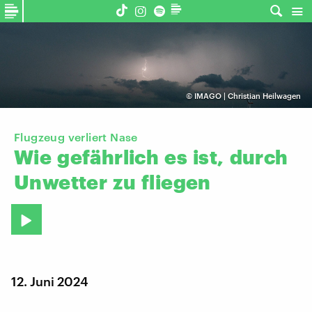
©
IMAGO | Christian Heilwagen
Flugzeug verliert Nase
Wie
gefährlich
es
ist,
durch
Unwetter
zu
fliegen
12. Juni 2024