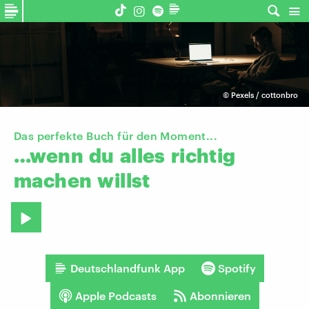
©
Pexels / cottonbro
Das perfekte Buch für den Moment...
…wenn
du
alles
richtig
machen
willst
Deutschlandfunk App
Spotify
Apple Podcasts
Abonnieren