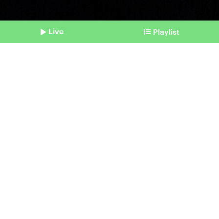
Live
Playlist
©
picture alliance | Scott A Garfitt/Invision/AP | Scott A Garfitt
Shownotes
Nach Harry Styles
Ist eine Residency die neue
Tour?
vom 05. Juni 2026