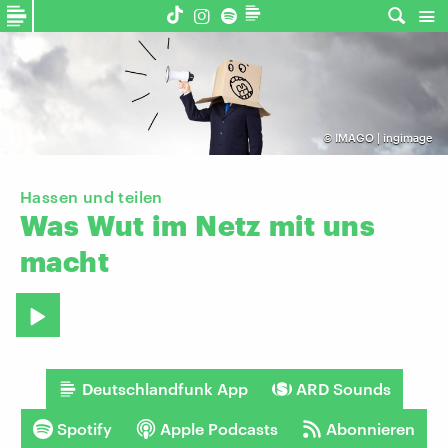
©
IMAGO | ingimage
Hassen und teilen
Was
Wut
im
Netz
mit
uns
macht
Deutschlandfunk App
ARD Sounds
Spotify
Apple Podcasts
Abonnieren