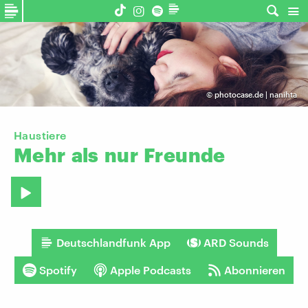
©
photocase.de | nanihta
Haustiere
Mehr
als
nur
Freunde
Deutschlandfunk App
ARD Sounds
Spotify
Apple Podcasts
Abonnieren