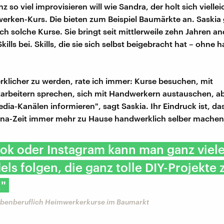
z so viel improvisieren will wie Sandra, der holt sich viellei
rken-Kurs. Die bieten zum Beispiel Baumärkte an. Saskia 
ch solche Kurse. Sie bringt seit mittlerweile zehn Jahren a
lls bei. Skills, die sie sich selbst beigebracht hat – ohne
licher zu werden, rate ich immer: Kurse besuchen, mit
rbeitern sprechen, sich mit Handwerkern austauschen, ab
edia-Kanälen informieren", sagt Saskia. Ihr Eindruck ist, 
ona-Zeit immer mehr zu Hause handwerklich selber machen
tok oder Instagram kann man ganz viel
ls folgen, die ganz tolle DIY-Projekte
"
nebenberuflich Heimwerkerkurse im Baumarkt