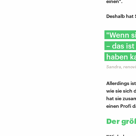
einen".
Deshalb hat 
"Wenn si
– das is
haben k
Sandra, renovi
Allerdings i
wie sie sich
hat sie zusa
einen Profi 
Der größ