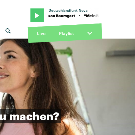
Deutschlandfunk Nova
 "Mein Babe" von Baumgart · "Mein Babe" von Baumgart
Live
Playlist
zu
machen?