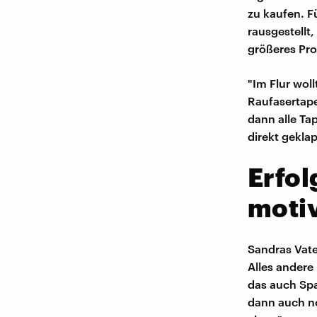
zu kaufen. F
rausgestellt
größeres Proj
"Im Flur wol
Raufasertape
dann alle Ta
direkt gekla
Erfo
moti
Sandras Vate
Alles andere
das auch Sp
dann auch n