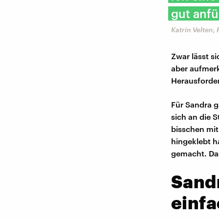
gut anfü
Katrin Velten,
Zwar lässt si
aber aufmerk
Herausford
Für Sandra g
sich an die S
bisschen mi
hingeklebt h
gemacht. Das
Sandr
einf