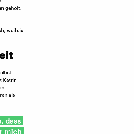
t
n geholt,
h, weil sie
eit
selbst
t Katrin
mon
ren als
e, dass
ür mich