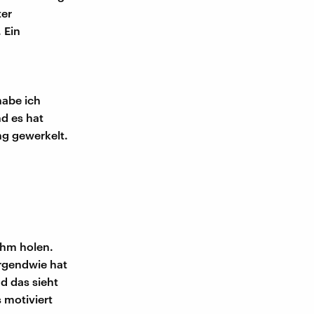
ter
 Ein
habe ich
nd es hat
ng gewerkelt.
 ihm holen.
Irgendwie hat
d das sieht
 motiviert