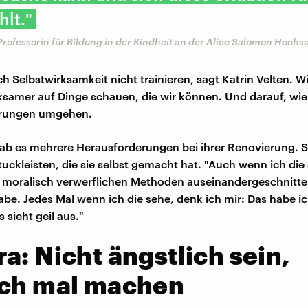
hlt."
 Professorin für Bildung in der Kindheit an der Alice Salomon Hochs
ch Selbstwirksamkeit nicht trainieren, sagt Katrin Velten. 
samer auf Dinge schauen, die wir können. Und darauf, wie 
erungen umgehen.
ab es mehrere Herausforderungen bei ihrer Renovierung. Si
tuckleisten, die sie selbst gemacht hat. "Auch wenn ich die 
t moralisch verwerflichen Methoden auseinandergeschnitt
abe. Jedes Mal wenn ich die sehe, denk ich mir: Das habe ic
 sieht geil aus."
a: Nicht ängstlich sein,
ach mal machen