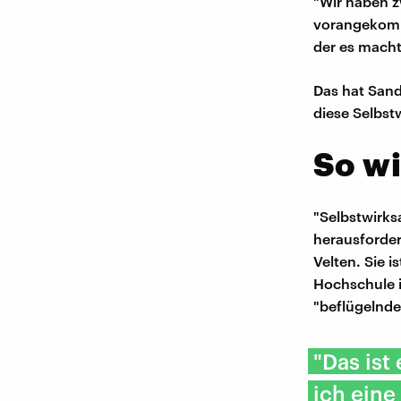
"Wir haben z
vorangekomm
der es macht
Das hat Sandr
diese Selbst
So wi
"Selbstwirks
herausforder
Velten. Sie i
Hochschule i
"beflügelnde
"Das ist
ich eine