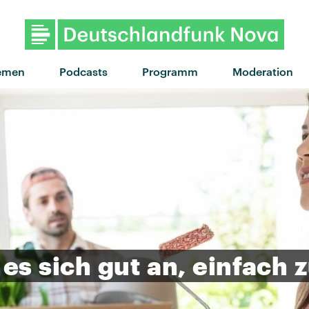
"Mein Babe" von Baumgart ·
emen
Podcasts
Programm
Moderation
es
sich
gut
an,
einfach