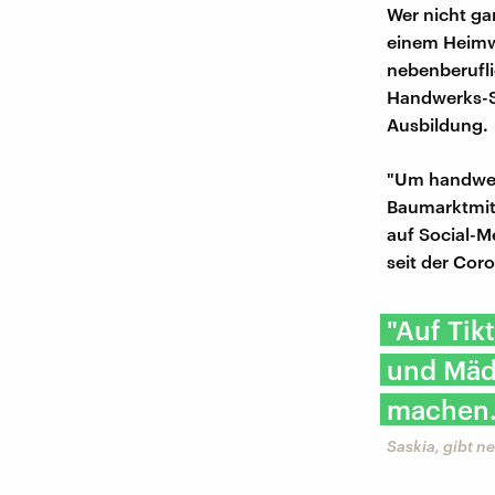
Wer nicht gan
einem Heimwe
nebenberufli
Handwerks-Ski
Ausbildung.
"Um handwerk
Baumarktmita
auf Social-M
seit der Cor
"Auf Tik
und Mäde
machen.
Saskia, gibt 