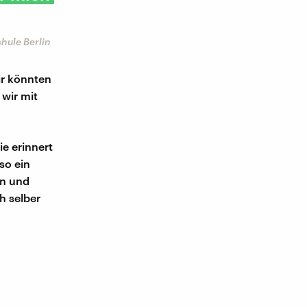
chule Berlin
Wir könnten
wir mit
e erinnert
so ein
en und
h selber