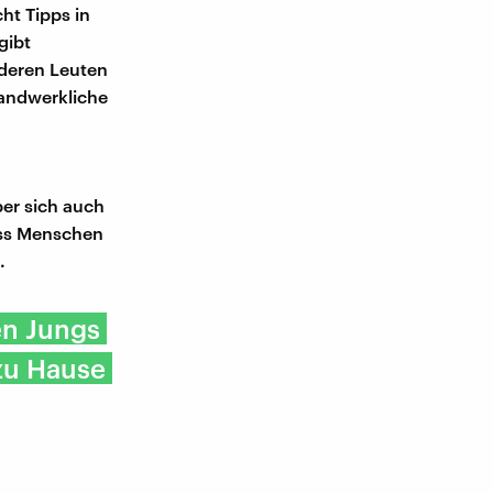
cht Tipps in
gibt
nderen Leuten
 handwerkliche
er sich auch
dass Menschen
.
en Jungs
 zu Hause