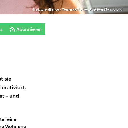
©
picture alliance / Westend61 | Uwe Umstätter (Symbolbild)
ts
Abonnieren
t sie
 motiviert,
st – und
ter eine
ine Wohnung