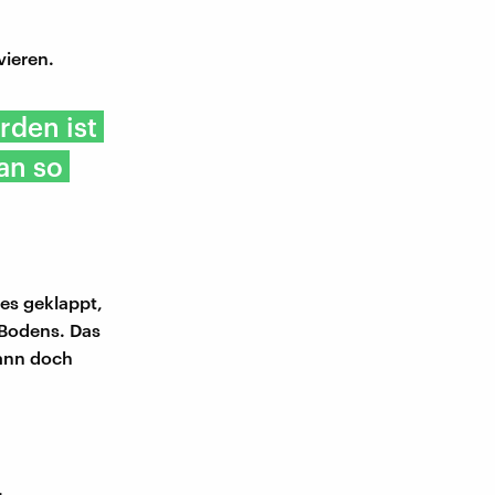
vieren.
rden ist
an so
les geklappt,
 Bodens. Das
dann doch