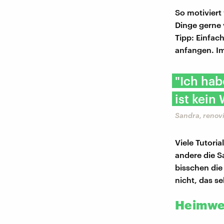
So motiviert
Dinge gerne 
Tipp: Einfac
anfangen. Im
"Ich hab
ist kein
Sandra, renovi
Viele Tutoria
andere die S
bisschen die
nicht, das s
Heimwer