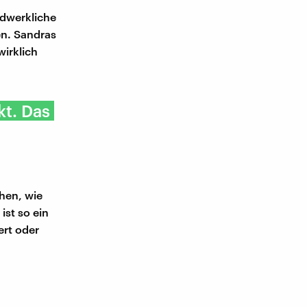
ndwerkliche
en. Sandras
wirklich
kt. Das
ehen, wie
ist so ein
ert oder