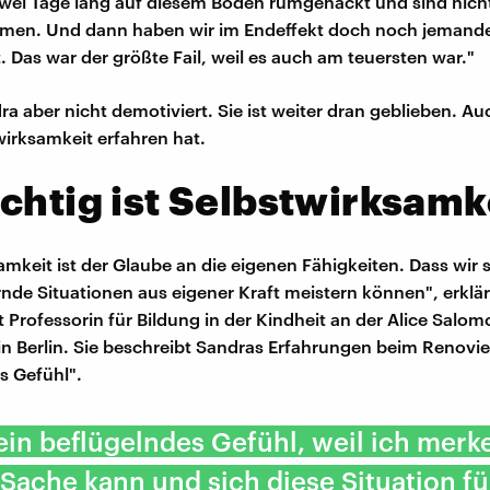
wei Tage lang auf diesem Boden rumgehackt und sind nich
en. Und dann haben wir im Endeffekt doch noch jemande
. Das war der größte Fail, weil es auch am teuersten war."
a aber nicht demotiviert. Sie ist weiter dran geblieben. Auc
wirksamkeit erfahren hat.
chtig ist Selbstwirksamk
amkeit ist der Glaube an die eigenen Fähigkeiten. Dass wir 
nde Situationen aus eigener Kraft meistern können", erklär
st Professorin für Bildung in der Kindheit an der Alice Salo
n Berlin. Sie beschreibt Sandras Erfahrungen beim Renovie
s Gefühl".
 ein beflügelndes Gefühl, weil ich merk
 Sache kann und sich diese Situation f