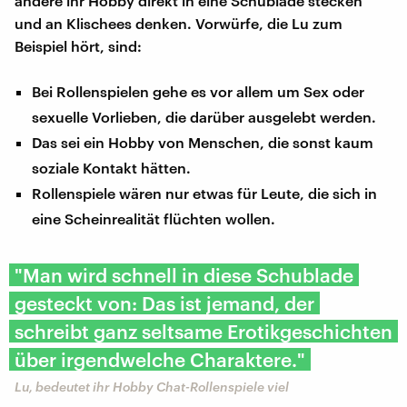
andere ihr Hobby direkt in eine Schublade stecken
und an Klischees denken. Vorwürfe, die Lu zum
Beispiel hört, sind:
Bei Rollenspielen gehe es vor allem um Sex oder
sexuelle Vorlieben, die darüber ausgelebt werden.
Das sei ein Hobby von Menschen, die sonst kaum
soziale Kontakt hätten.
Rollenspiele wären nur etwas für Leute, die sich in
eine Scheinrealität flüchten wollen.
"Man wird schnell in diese Schublade
gesteckt von: Das ist jemand, der
schreibt ganz seltsame Erotikgeschichten
über irgendwelche Charaktere."
Lu, bedeutet ihr Hobby Chat-Rollenspiele viel