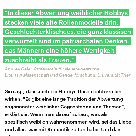
"In dieser Abwertung weiblicher Hobbys
stecken viele alte Rollenmodelle drin,
Geschlechterklischees, die ganz klassisch
verwurzelt sind im patriarchalen Denken,
das Männern eine höhere Wertigkeit
zuschreibt als Frauen."
Andrea Geier, Professorin für Neuere deutsche
Literaturwissenschaft und Genderforschung, Universität Trier
Sie sagt, dass auch bei Hobbys Geschlechterrollen
wirken. "Es gibt eine lange Tradition der Abwertung
sogenannter weiblicher Gegenstände und Themen",
erklärt sie. Wenn man darauf schaut, was als
spezifisch weiblich wahrgenommen wird, sei das Liebe
und alles, was mit Romantik zu tun habe. Und das