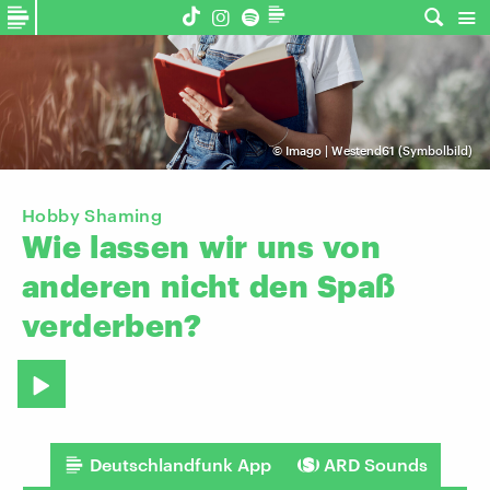
©
Imago | Westend61 (Symbolbild)
Hobby Shaming
Wie
lassen
wir
uns
von
anderen
nicht
den
Spaß
verderben?
Deutschlandfunk App
ARD Sounds