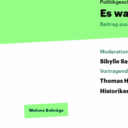
Politikgesc
Es wa
Beitrag au
Moderatio
Sibylle S
Vortragend
Thomas He
Historike
Weitere Beiträge