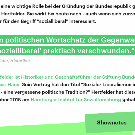
 eine wichtige Rolle bei der Gründung der Bundesrepublik g
Hertfelder. Sie wirkt bis heute nach - auch wenn sich zurze
ür den Begriff "sozialliberal" interessiert.
 politischen Wortschatz der Gegenwart
'sozialliberal' praktisch verschwunden."
der, Historiker
elder ist Historiker und Geschäftsführer der Stiftung Bund
ss-Haus.
Sein Vortrag hat den Titel "Sozialer Liberalismus i
- eine vergessene politische Tradition?" Hertfelder hat die
mber 2015 am
Hamburger Institut für Sozialforschung
gehal
Shownotes