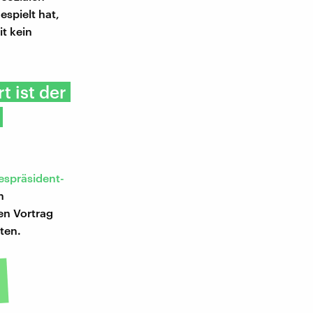
espielt hat,
it kein
 ist der
espräsident-
n
sen Vortrag
ten.