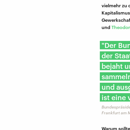
vielmehr zu 
Kapitalismus
Gewerkschaft
und
Theodor
"Der Bu
der Sta
bejaht u
sammeln
und ausg
ist eine
Bundespräside
Frankfurt am 
Warum sollte 