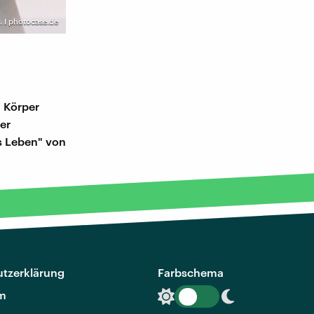
.. I photocase.de
m Körper
er
es Leben" von
tzerklärung
Farbschema
m