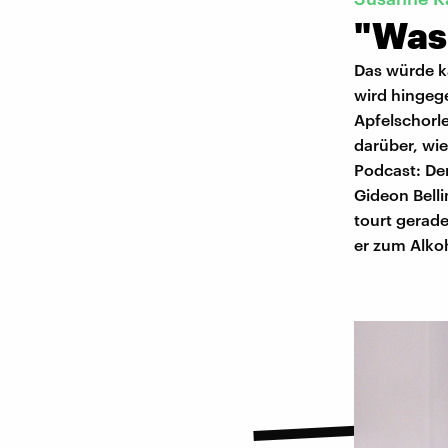
"Was,
Das würde k
wird hingege
Apfelschorle
darüber, w
Podcast: Der
Gideon Bell
tourt gerad
er zum Alkoh