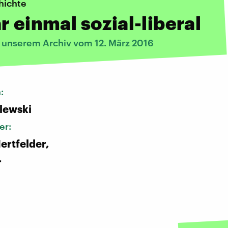
hichte
r einmal sozial-liberal
s unserem Archiv vom 12. März 2016
n:
alewski
er:
rtfelder,
r