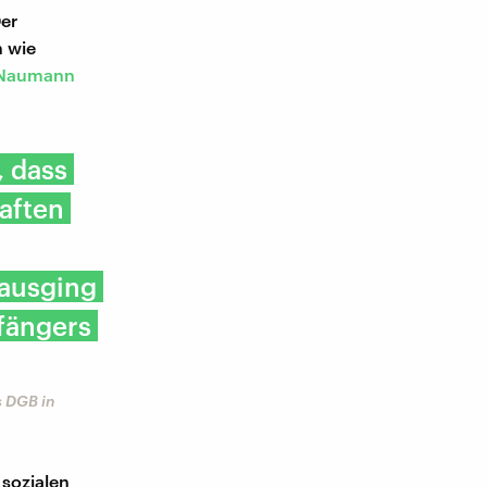
Der
n wie
h Naumann
 dass
aften
 ausging
pfängers
s DGB in
 sozialen