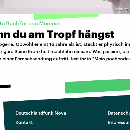
©
willma.
kte Buch für den Moment
nn du am Tropf hängst
gerie. Obwohl er erst 16 Jahre als ist, steckt er physisch i
rigen. Seine Krankheit macht ihn einsam. Was passiert, als 
in einer Fernsehsendung auftritt, lest ihr in "Mein pochend
Deutschlandfunk Nova
Datenschu
Kontakt
Impressu