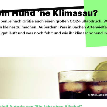
ein Hund 'ne Klimasau?
aben je nach Größe auch einen großen CO2-Fußabdruck. W
n kleiner zu machen. Außerdem: Was in Sachen Artenvielfal
 gut läuft und was noch fehlt und wie ihr klimaschonend im
©
markusspiske
loff Autorin von "Ein Jahr ohne Alkohol"