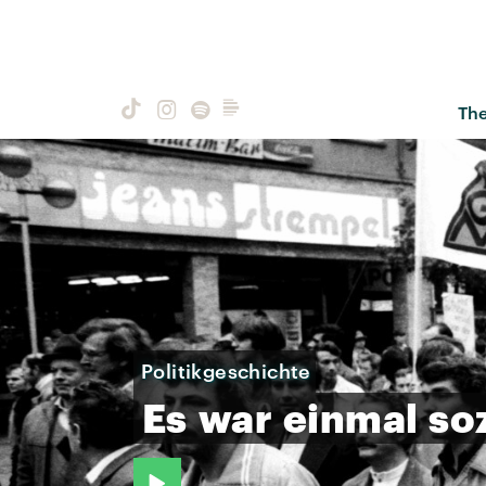
Th
Politikgeschichte
Es
war
einmal
soz