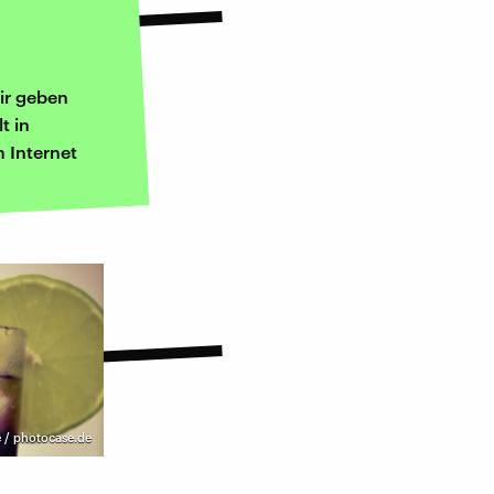
ir geben
t in
 Internet
 / photocase.de