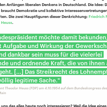
den Anfängen liberalen Denkens in Deutschland. Die Idee: 
 braucht Demokratie und kollektive Interessenvertretunge
en. Die zwei Hauptfiguren dieser Denkrichtung:
Friedric
 Heuss
.
ndespräsident möchte damit bekunden,
at Aufgabe und Wirkung der Gewerksch
nd dankbar sein muss für die vielerlei
de und ordnende Kraft, die von ihnen
eht. [...] Das Streikrecht des Lohnem
 völlig legitime Sache."
nt Theodor Heuss (FDP) am 4.10.1954 auf dem Bundeskongress de
Main
uns das alles heute noch interessieren? Weil die Idee eines