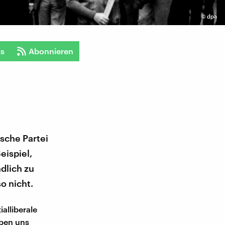
©
dpa
ts
Abonnieren
sche Partei
eispiel,
dlich zu
o nicht.
ialliberale
eben uns