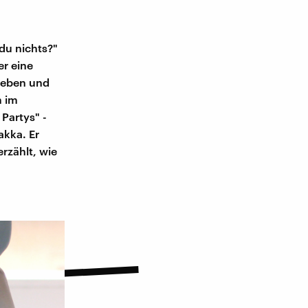
du nichts?"
er eine
rieben und
m im
 Partys" -
akka. Er
rzählt, wie