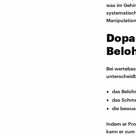
was im Gehir
systematisc
Manipulation
Dopa
Belo
Bei wertebas
unterscheidb
das Belo
das Schm
die bewuss
Indem er Pr
kann er zum 