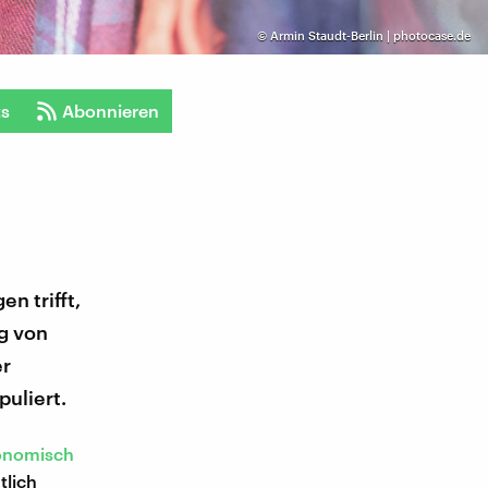
©
Armin Staudt-Berlin | photocase.de
ts
Abonnieren
n trifft,
g von
er
uliert.
onomisch
tlich