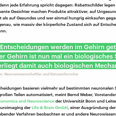
 denn jede Erfahrung spricht dagegen: Rabattschilder legen
nente Gesichter machen Produkte attraktiver, auf Ungesu
t als auf Gesundes und wer einmal hungrig einkaufen gegan
genau, wie massiv der körperliche Zustand sich auf Entsc
ann.
 Entscheidungen werden im Gehirn get
r Gehirn ist nun mal ein biologisches
erliegt damit auch biologischen Mecha
r, Neurowissenschaftler und Konsumforscher
cheidungen basieren vielmehr auf bestimmten neuronalen 
großen Teilen automatisiert, meint Bernd Weber, Vorstands
Economics and Neuroscience
der Universität Bonn und Leite
euroimaging der
Life & Brain GmbH
, einer Ausgründung der
gebender Verfahren beobachten er und andere Neurowissens