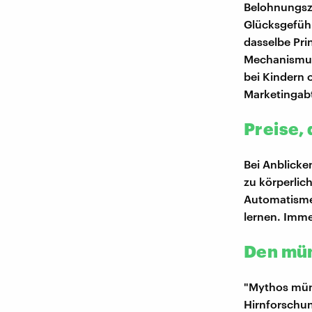
Belohnungsze
Glücksgefühl
dasselbe Pri
Mechanismus
bei Kindern 
Marketingab
Preise, 
Bei Anblicke
zu körperlic
Automatismen
lernen. Imme
Den mün
"Mythos münd
Hirnforschun