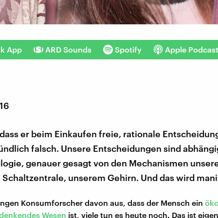
nk App
ARD Sounds
Spotify
Apple Podcas
016
dass er beim Einkaufen freie, rationale Entscheidunge
ründlich falsch. Unsere Entscheidungen sind abhängi
ologie, genauer gesagt von den Mechanismen unser
 Schaltzentrale, unserem Gehirn. Und das wird manip
gingen Konsumforscher davon aus, dass der Mensch ein
ök
l denkendes Wesen
ist, viele tun es heute noch. Das ist eigen