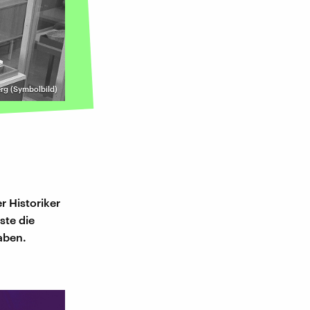
erg (Symbolbild)
r Historiker
ste die
aben.