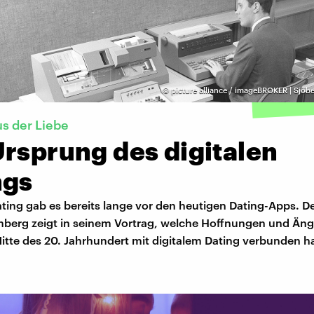
©
picture alliance / imageBROKER | Sjob
s der Liebe
Ursprung des digitalen
ngs
ing gab es bereits lange vor den heutigen Dating-Apps. De
berg zeigt in seinem Vortrag, welche Hoffnungen und Äng
tte des 20. Jahrhundert mit digitalem Dating verbunden h