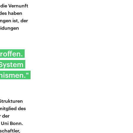
 die Vernunft
ndes haben
gen ist, der
heidungen
roffen.
 System
nismen."
Strukturen
mitglied des
r der
 Uni Bonn.
chaftler,