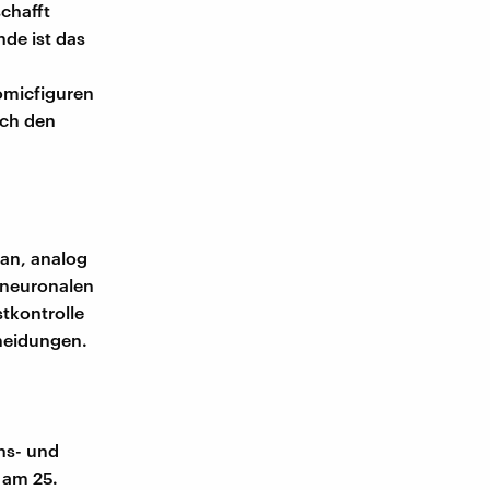
chafft
de ist das
omicfiguren
ich den
 an, analog
 neuronalen
stkontrolle
heidungen.
ns- und
 am 25.