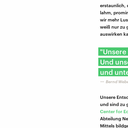
erstaunlich,
lahm, promi
wir mehr Lus
weiß nur zu 
auswirken k
"Unsere
Und unse
und unt
Bernd Webe
Unsere Ents
und sind zu 
Center for 
Abteilung N
Mittels bild