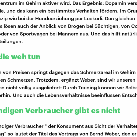
ntrum im Gehirn aktiver wird. Das Ergebnis: Dopamin vers
e, und das kann ein bestimmtes Verhalten fördern. Im Grun
nzip wie bei der Hundeerziehung per Leckerli. Den gleichen
 lösen auch der Anblick von Drogen bei Süchtigen, von C
oder von Sportwagen bei Männern aus. Und das hilft natürl
teilungen.
die weh tun
n von Preisen springt dagegen das Schmerzareal im Gehirn
hen Schmerzen. Trotzdem, ergänzt Weber, sind wir unseren
 nicht völlig ausgeliefert: Durch Training können wir Selb
rhin. Und auch die Lebensverhältnisse beeinflussen Entsc
digen Verbraucher gibt es nicht
iger Verbraucher " der Konsument aus Sicht der Verhalte
g“ so lautet der Titel des Vortrags von Bernd Weber, den er