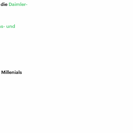
 die
Daimler-
ns- und
illenials