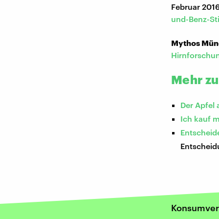
Februar 2016
und-Benz-St
Mythos Mün
Hirnforschu
Mehr z
Der Apfel
Ich kauf m
Entscheide
Entschei
Konsumver