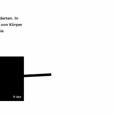
derten. In
 von Körper
ie
©
dpa