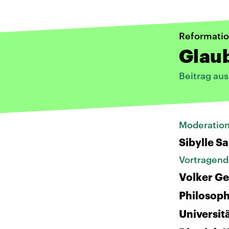
Reformati
Glau
Beitrag au
Moderatio
Sibylle S
Vortragend
Volker Ge
Philosop
Universitä