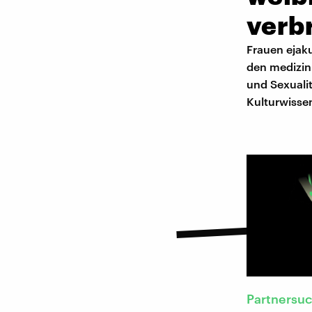
verbr
Frauen ejaku
den medizin
und Sexualit
Kulturwissen
Partnersu