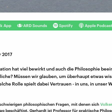
nk App
ARD Sounds
Spotify
Apple Podcas
r 2017
tion hat viel bewirkt und auch die Philosophie beei
ttliche? Müssen wir glauben, um überhaupt etwas wi
che Rolle spielt dabei Vertrauen - in uns, in unser W
 schwierigen philosophischen Fragen, mit denen sich
Volke
ag beschäftigt. Gerhardt ist Professor für praktische Philo