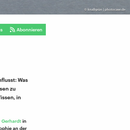
©
knallgrün | photocase.de
ts
Abonnieren
nflusst: Was
ssen zu
issen, in
r Gerhardt
in
sophie an der