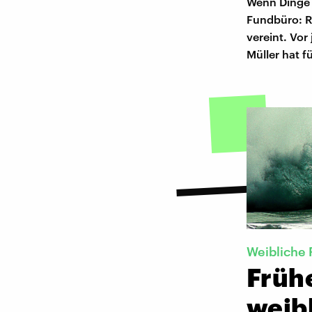
Wenn Dinge 
Fundbüro: R
vereint. Vor
Müller hat f
Weibliche 
Früh
weibl