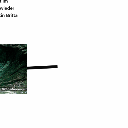
t im
 wieder
in Britta
 | Sean Manning