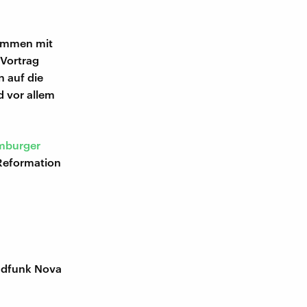
usammen mit
 Vortrag
n auf die
d vor allem
mburger
Reformation
dfunk Nova