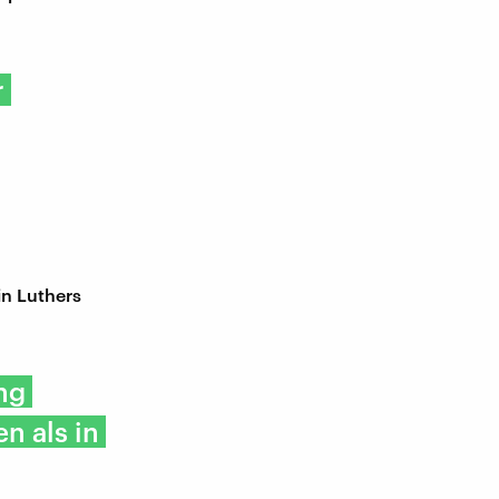
r
in Luthers
ng
n als in