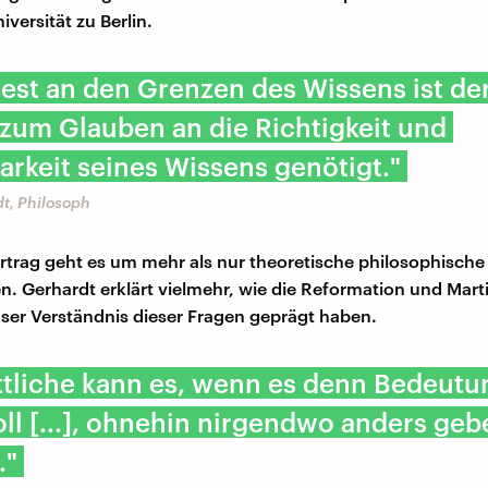
versität zu Berlin.
st an den Grenzen des Wissens ist de
zum Glauben an die Richtigkeit und
rkeit seines Wissens genötigt."
t, Philosoph
rtrag geht es um mehr als nur theoretische philosophische
. Gerhardt erklärt vielmehr, wie die Reformation und Mart
ser Verständnis dieser Fragen geprägt haben.
ttliche kann es, wenn es denn Bedeutu
ll [...], ohnehin nirgendwo anders gebe
."