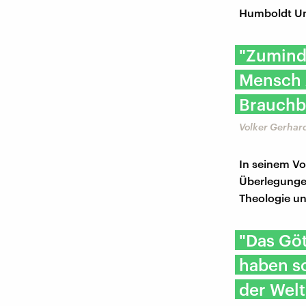
Humboldt Uni
"Zuminde
Mensch 
Brauchba
Volker Gerhard
In seinem Vo
Überlegungen
Theologie un
"Das Gö
haben so
der Welt