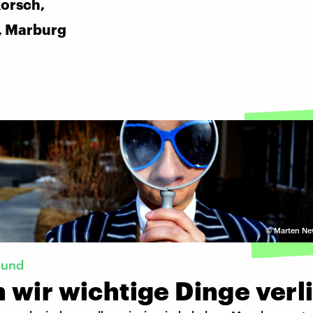
Korsch,
, Marburg
©
Marten New
ound
 wir wichtige Dinge verl