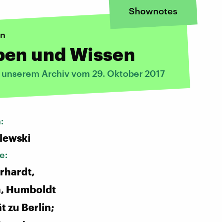
Shownotes
on
ben und Wissen
s unserem Archiv vom 29. Oktober 2017
n:
alewski
e:
rhardt,
h, Humboldt
t zu Berlin;