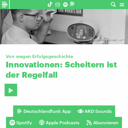
©
picture alliance / AP
Von wegen Erfolgsgeschichte
Innovationen:
Scheitern
ist
der
Regelfall
Deutschlandfunk App
ARD Sounds
Spotify
Apple Podcasts
Abonnieren