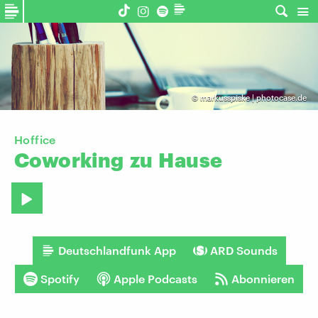
©
markusspiske | photocase.de
Hoffice
Coworking
zu
Hause
Deutschlandfunk App
ARD Sounds
Spotify
Apple Podcasts
Abonnieren