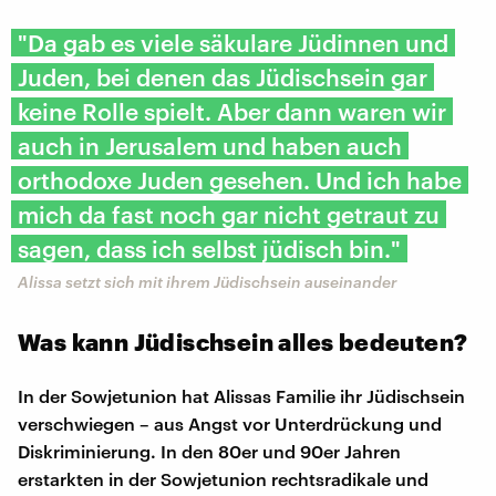
"Da gab es viele säkulare Jüdinnen und
Juden, bei denen das Jüdischsein gar
keine Rolle spielt. Aber dann waren wir
auch in Jerusalem und haben auch
orthodoxe Juden gesehen. Und ich habe
mich da fast noch gar nicht getraut zu
sagen, dass ich selbst jüdisch bin."
Alissa setzt sich mit ihrem Jüdischsein auseinander
Was kann Jüdischsein alles bedeuten?
In der Sowjetunion hat Alissas Familie ihr Jüdischsein
verschwiegen – aus Angst vor Unterdrückung und
Diskriminierung. In den 80er und 90er Jahren
erstarkten in der Sowjetunion rechtsradikale und