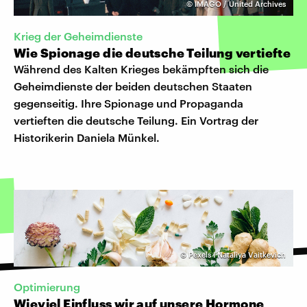
©
IMAGO / United Archives
Krieg der Geheimdienste
Wie Spionage die deutsche Teilung vertiefte
Während des Kalten Krieges bekämpften sich die
Geheimdienste der beiden deutschen Staaten
gegenseitig. Ihre Spionage und Propaganda
vertieften die deutsche Teilung. Ein Vortrag der
Historikerin Daniela Münkel.
©
Pexels I Nataliya Vaitkevich
Optimierung
Wieviel Einfluss wir auf unsere Hormone