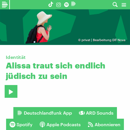
©
privat | Bearbeitung Dlf Nova
Identität
Alissa
traut
sich
endlich
jüdisch
zu
sein
Deutschlandfunk App
ARD Sounds
Spotify
Apple Podcasts
Abonnieren