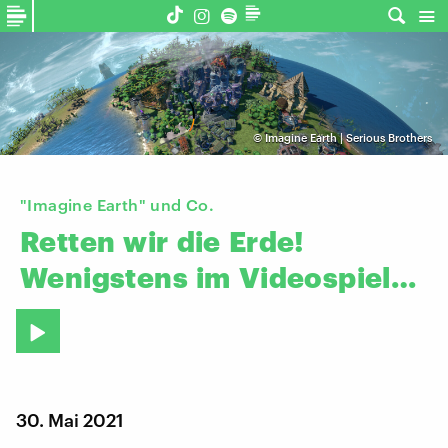
©
Imagine Earth | Serious Brothers
"Imagine Earth" und Co.
Retten
wir
die
Erde!
Wenigstens
im
Videospiel…
30. Mai 2021