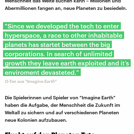
Menschheit das Weite suchen kann – Millionen und
Abermillionen fangen an, neue Planeten zu besiedeln.
"Since we developed the tech to enter
hyperspace, a race to other inhabitable
planets has startet between the big
corporations. In search of unlimited
growth they leave earth exploited and it’s
enviroment devasteted."
O-Ton aus "Imagine Earth"
Die Spielerinnen und Spieler von "Imagine Earth"
haben die Aufgabe, der Menschheit die Zukunft im
Weltall zu sichern und auf verschiedenen Planeten
neue Kolonien aufzubauen.