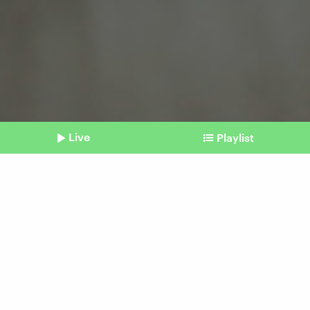
Live
Playlist
©
imago | chromorange
Shownotes
Immo Tommy
Hoch riskante, überteuerte