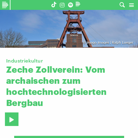
©
Imago Images | Ralph Lueger
Industriekultur
Zeche
Zollverein:
Vom
archaischen
zum
hochtechnologisierten
Bergbau