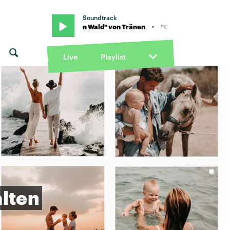
Soundtrack
· "Chrom im Wald" von Tränen · "Chrom im Wald" von Tränen
Live
Playlist
lten