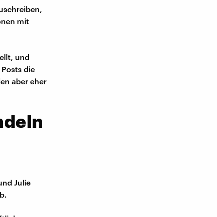
uschreiben,
onen mit
ellt, und
Posts die
ien aber eher
ndeln
nd Julie
b.