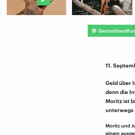
Deutschlandfu
11. Septem
Geld über I
denn die I
Moritz ist 
unterwegs 
Moritz und J
einem ausge