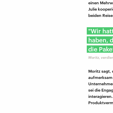
einen Mehrwe
Julie kooper
beiden Reis
"Wir hat
haben, d
die Pake
Moritz, verdie
Moritz sagt,
aufmerksam w
Unternehmen 
sei die Enga
interagieren
Produktverm