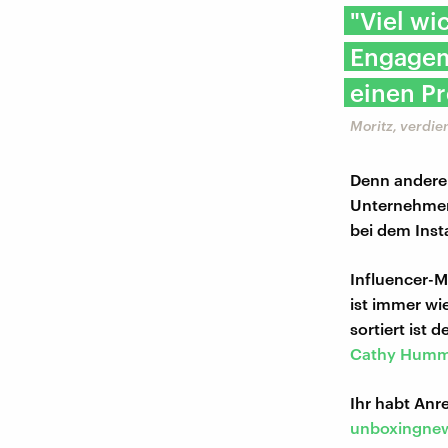
"Viel wi
Engagem
einen Pr
Moritz, verdie
Denn anderer
Unternehmen.
bei dem Inst
Influencer-M
ist immer wi
sortiert ist 
Cathy Humm
Ihr habt An
unboxingnew