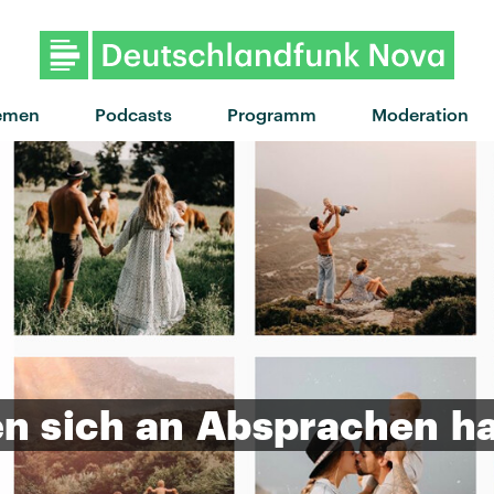
"Chrom im Wald" von Tränen 
emen
Podcasts
Programm
Moderation
en
sich
an
Absprachen
ha