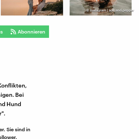
©
instagram | sol. and.pepper
ts
Abonnieren
Konflikten,
igen. Bei
und Hund
".
. Sie sind in
llower.