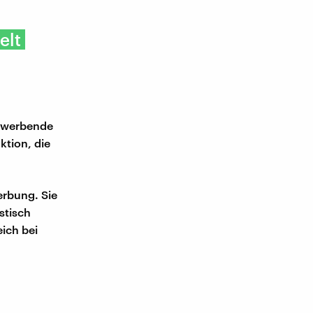
elt
r werbende
ktion, die
erbung. Sie
stisch
eich bei