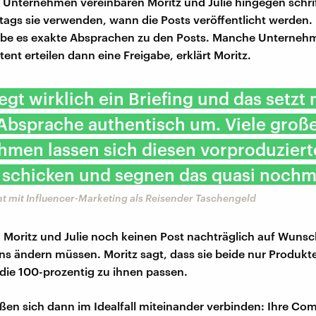
 Unternehmen vereinbaren Moritz und Julie hingegen schrif
ags sie verwenden, wann die Posts veröffentlicht werden
ebe es exakte Absprachen zu den Posts. Manche Unterneh
ent erteilen dann eine Freigabe, erklärt Moritz.
egt wirklich ein Briefing und das setzt
Absprache authentisch um. Viele groß
hmen lassen sich diesen vorproduzier
 schicken und segnen das quasi nochma
nt mit Influencer-Marketing als Reisender Taschengeld
 Moritz und Julie noch keinen Post nachträglich auf Wunsc
 ändern müssen. Moritz sagt, dass sie beide nur Produkt
die 100-prozentig zu ihnen passen.
ießen sich dann im Idealfall miteinander verbinden: Ihre C