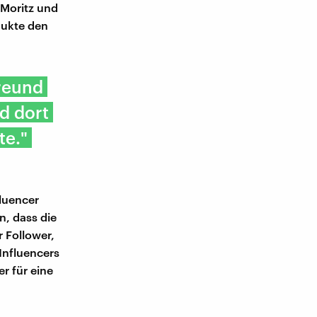
 Moritz und
dukte den
Freund
d dort
te."
fluencer
n, dass die
r Follower,
 Influencers
r für eine