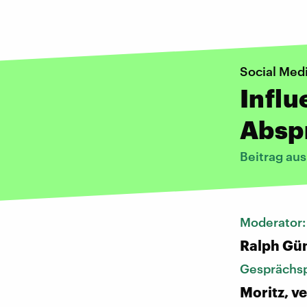
Social Med
Influ
Absp
Beitrag au
Moderator
Ralph Gü
Gesprächsp
Moritz, ve