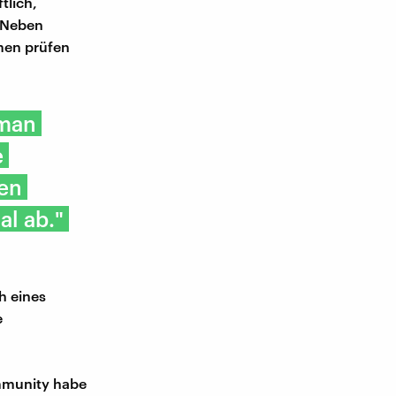
tlich,
. Neben
men prüfen
 man
e
ten
l ab."
h eines
e
ommunity habe