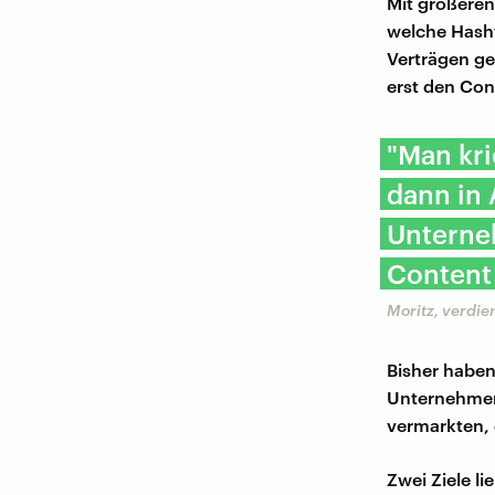
Mit größeren
welche Hasht
Verträgen g
erst den Cont
"Man kri
dann in 
Unterne
Content
Moritz, verdie
Bisher haben
Unternehmens
vermarkten, 
Zwei Ziele l