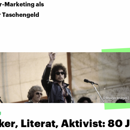
r-Marketing als
r Taschengeld
©
Imago Images |
g
er, Literat, Aktivist: 80 