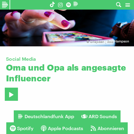
©
Unsplash | Rob Hampson
Social Media
Oma
und
Opa
als
angesagte
Influencer
Deutschlandfunk App
ARD Sounds
Spotify
Apple Podcasts
Abonnieren