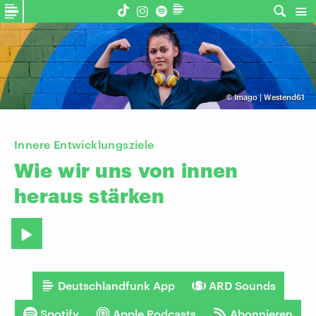
©
Imago | Westend61
Innere Entwicklungsziele
Wie
wir
uns
von
innen
heraus
stärken
Deutschlandfunk App
ARD Sounds
Spotify
Apple Podcasts
Abonnieren