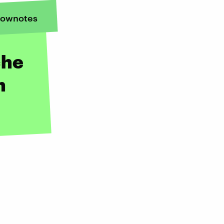
ownotes
che
n