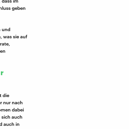
, dass im
hluss geben
n und
, was sie auf
rate,
hen
er
 die
r nur nach
romen dabei
 sich auch
d auch in