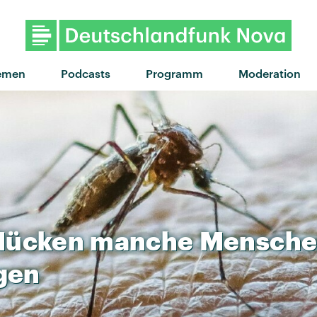
"Hands Open" von Snow Patrol ·
emen
Podcasts
Programm
Moderation
Mücken
manche
Mensch
gen