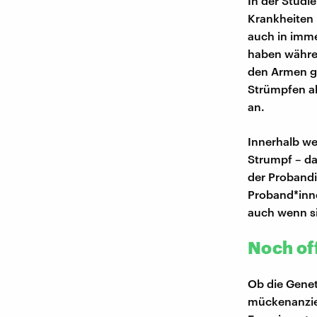
In der Studi
Krankheiten 
auch in imm
haben währe
den Armen ge
Strümpfen ab
an.
Innerhalb we
Strumpf – da
der Probandi
Proband*inne
auch wenn s
Noch of
Ob die Genet
mückenanzie