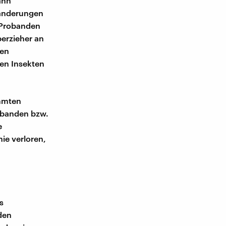
ann
ränderungen
 Probanden
erzieher an
den
den Insekten
immten
obanden bzw.
e
ie verloren,
s
den