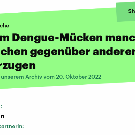
Sh
iche
m Dengue-Mücken man
chen gegenüber andere
rzugen
s unserem Archiv vom 20. Oktober 2022
n:
in
artnerin: