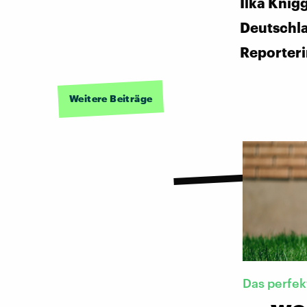
Ilka Knig
Deutschl
Reporter
Weitere Beiträge
Das perfe