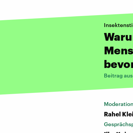
Insektenst
Waru
Mens
bevo
Beitrag au
Moderatio
Rahel Kle
Gesprächsp