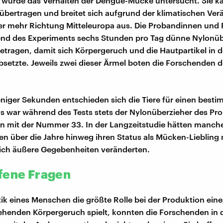
e wurde das Verhalten der Dengue-Mücke untersucht. Sie k
übertragen und breitet sich aufgrund der klimatischen Ve
er mehr Richtung Mitteleuropa aus. Die Probandinnen und
nd des Experiments sechs Stunden pro Tag dünne Nylonüb
tragen, damit sich Körpergeruch und die Hautpartikel in 
setzte. Jeweils zwei dieser Ärmel boten die Forschenden 
niger Sekunden entschieden sich die Tiere für einen best
s war während des Tests stets der Nylonüberzieher des Pr
n mit der Nummer 33. In der Langzeitstudie hätten manch
n über die Jahre hinweg ihren Status als Mücken-Liebling n
ich äußere Gegebenheiten veränderten.
fene Fragen
ik eines Menschen die größte Rolle bei der Produktion eine
henden Körpergeruch spielt, konnten die Forschenden in 