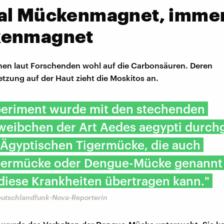
al Mückenmagnet, imme
enmagnet
hen laut Forschenden wohl auf die Carbonsäuren. Deren
ung auf der Haut zieht die Moskitos an.
periment wurde mit den stechenden
eibchen der Art Aedes aegypti durchg
 Ägyptischen Tigermücke, die auch
bermücke oder Dengue-Mücke genannt 
 diese Krankheiten übertragen kann."
Deutschlandfunk-Nova-Reporterin