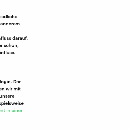
iedliche
r anderem
,
luss darauf.
r schon,
influss.
ogin. Der
en wir mit
 unsere
spielsweise
nt in einer