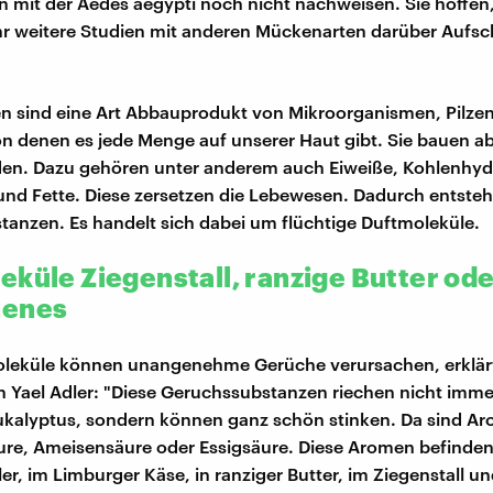
 mit der Aedes aegypti noch nicht nachweisen. Sie hoffen
r weitere Studien mit anderen Mückenarten darüber Aufsc
n sind eine Art Abbauprodukt von Mikroorganismen, Pilze
on denen es jede Menge auf unserer Haut gibt. Sie bauen ab
den. Dazu gehören unter anderem auch Eiweiße, Kohlenhyd
und Fette. Diese zersetzen die Lebewesen. Dadurch entste
anzen. Es handelt sich dabei um flüchtige Duftmoleküle.
eküle Ziegenstall, ranzige Butter od
henes
oleküle können unangenehme Gerüche verursachen, erklärt
 Yael Adler: "Diese Geruchssubstanzen riechen nicht imme
ukalyptus, sondern können ganz schön stinken. Da sind A
ure, Ameisensäure oder Essigsäure. Diese Aromen befinden
r, im Limburger Käse, in ranziger Butter, im Ziegenstall un