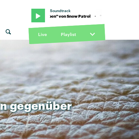
Soundtrack
 "Hands Open" von Snow Patrol · "Hands Open" von Snow Patrol
Live
Playlist
en
gegenüber