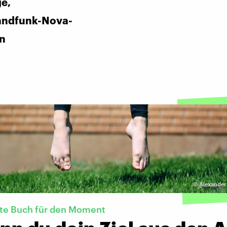
ge,
andfunk-Nova-
in
©
Alexander
kte Buch für den Moment