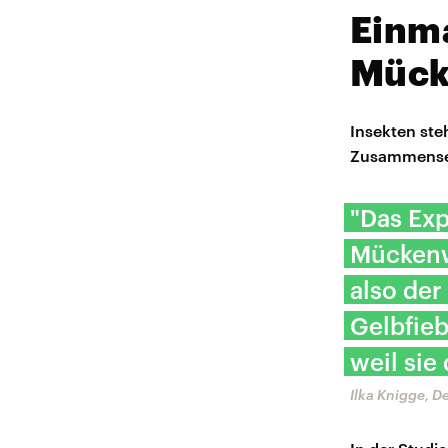
Einm
Mück
Insekten ste
Zusammensetz
"Das Ex
Mückenw
also der
Gelbfie
weil sie
Ilka Knigge, 