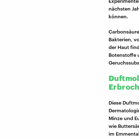
Experimenten
nächsten Jah
können.
Carbonsäure
Bakterien, v
der Haut fin
Botenstoffe 
Geruchssubst
Duftmol
Erbroc
Diese Duftm
Dermatologin
Minze und E
wie Buttersä
im Emmentale