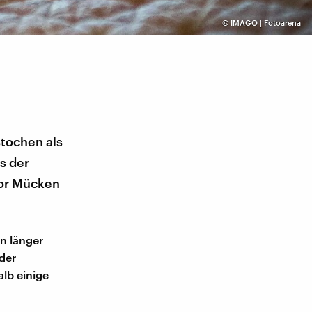
©
IMAGO | Fotoarena
stochen als
s der
vor Mücken
n länger
der
lb einige