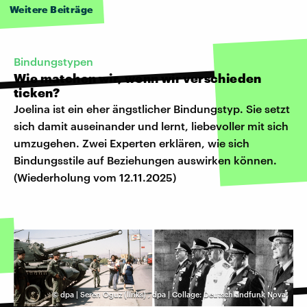
Weitere Beiträge
Bindungstypen
Wie matchen wir, wenn wir verschieden
ticken?
Joelina ist ein eher ängstlicher Bindungstyp. Sie setzt
sich damit auseinander und lernt, liebevoller mit sich
umzugehen. Zwei Experten erklären, wie sich
Bindungsstile auf Beziehungen auswirken können.
(Wiederholung vom 12.11.2025)
©
dpa | Seren Oguz (links)
,
dpa | Collage: Deutschlandfunk Nova