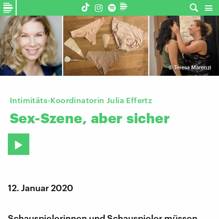
©
Teresa Marenzi
Intimitäts-Koordinatorin Julia Effertz
Sex-Szene,
aber
sicher
12. Januar 2020
Schauspielerinnen und Schauspieler müssen