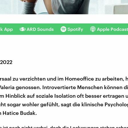
nk App
ARD Sounds
Spotify
Apple Podcas
 2022
saal zu verzichten und im Homeoffice zu arbeiten, 
Valeria genossen. Introvertierte Menschen können d
 Hinblick auf soziale Isolation oft besser ertragen
icht sogar wohler gefühlt, sagt die klinische Psychol
n Hatice Budak.
 ist noch nicht vorbei, doch die Lockerungen stehen schon