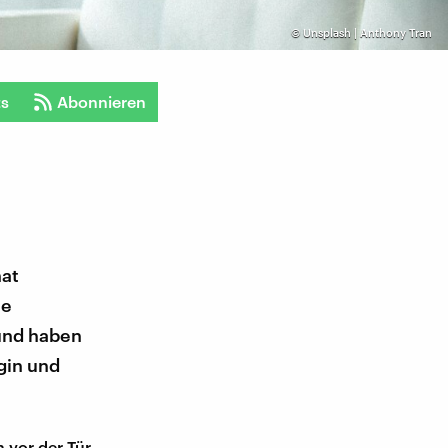
©
Unsplash | Anthony Tran
ts
Abonnieren
hat
ie
 und haben
ogin und
 vor der Tür.