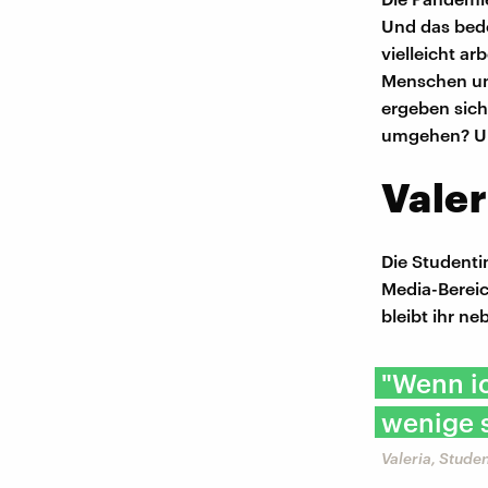
Und das bede
vielleicht ar
Menschen und
ergeben sich
umgehen? Und
Valer
Die Studentin
Media-Bereic
bleibt ihr ne
"Wenn ic
wenige s
Valeria, Stude