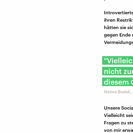
Introvertier
ihren Restrik
hätten sie s
gegen Ende d
Vermeidungs
"Viellei
nicht zu
diesem O
Hatice Budak, 
Unsere Social
Vielleicht se
Fragen zu ste
von mir erwa