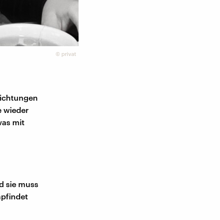
©
privat
flichtungen
e wieder
was mit
d sie muss
pfindet