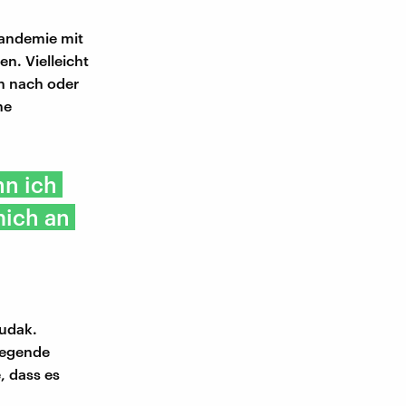
Pandemie mit
en. Vielleicht
n nach oder
ne
nn ich
mich an
Budak.
dlegende
, dass es