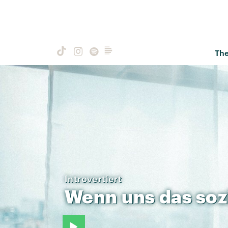
Th
Introvertiert
Wenn
uns
das
soz