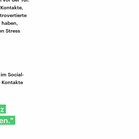
 Kontakte,
trovertierte
n haben,
en Stress
 im Social-
e Kontakte
nz
en."