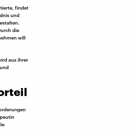
tierte, findet
ndnis und
estalten.
Durch die
nehmen will
ird aus ihrer
 und
rteil
forderungen
peutin
ie