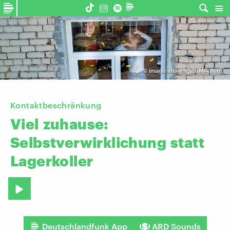
©
imago images | ZUMA Wire
Kontaktbeschränkung
Viel
zuhause:
Selbstverwirklichung
statt
Lagerkoller
Deutschlandfunk App
ARD Sounds