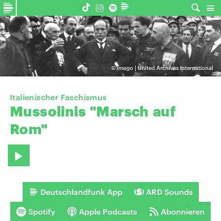
©
imago | United Archives International
Italienischer Faschismus
Mussolinis
"Marsch
auf
Rom"
Deutschlandfunk App
ARD Sounds
Spotify
Apple Podcasts
Abonnieren