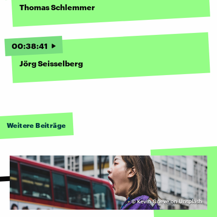
Thomas Schlemmer
00
:
38
:
41
Jörg Seisselberg
Weitere Beiträge
©
Kevin Grieve on Unsplash