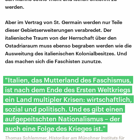
werden.
Aber im Vertrag von St. Germain werden nur Teile
dieser Gebietserweiterungen verabredet. Der
italienische Traum von der Herrschaft über den
Ostadriaraum muss ebenso begraben werden wie die
Ausweitung des italienischen Kolonialbesitzes. Und
das machen sich die Faschisten zunutze.
"Italien, das Mutterland des Faschismus,
ist nach dem Ende des Ersten Weltkriegs
ein Land multipler Krisen: wirtschaftlich,
sozial und politisch. Und es gibt einen
aufgepeitschten Nationalismus – der
auch eine Folge des Krieges ist."
Thomas Schlemmer, Historiker am Münchner Instituts für