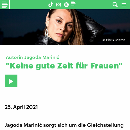
©
Chris Beltran
Autorin Jagoda Marinić
"Keine
gute
Zeit
für
Frauen"
25. April 2021
Jagoda Marinić sorgt sich um die Gleichstellung