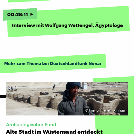
00
:
28
:
11
Interview mit Wolfgang Wettengel, Ägyptologe
Mehr zum Thema bei Deutschlandfunk Nova:
©
Imago Images | Xinhua
Archäologischer Fund
Alte Stadt im Wüstensand entdeckt