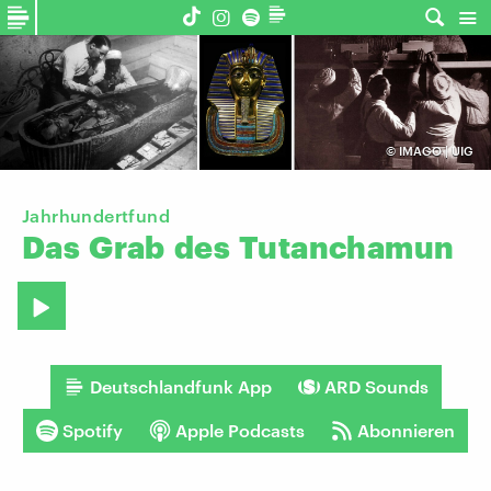
©
IMAGO | UIG
Jahrhundertfund
Das
Grab
des
Tutanchamun
Deutschlandfunk App
ARD Sounds
Spotify
Apple Podcasts
Abonnieren