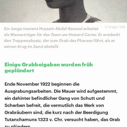
©
imago | UIG
Ein Junge namens Hussein Abdel-Rassoul arbeitet
als Wasserträger für das Team um Howard Carter. Er entdeckt
den Treppenabsatz, der zum Grab des Pharaos führt, als er
seinen Krug im Sand abstellt.
Einige Grabbeigaben wurden früh
geplündert
Ende November 1922 beginnen die
Ausgrabungsarbeiten. Die Mauer wird aufgestemmt,
ein dahinter befindlicher Gang von Schutt und
Scherben befreit, die vermutlich das Werk von
Grabräubern sind, die kurz nach der Beerdigung
Tutanchamuns 1323 v. Chr. versucht haben, das Grab
zu plündern.