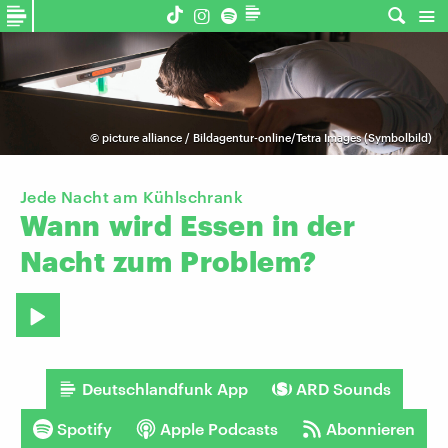
©
picture alliance / Bildagentur-online/Tetra Images (Symbolbild)
Jede Nacht am Kühlschrank
Wann
wird
Essen
in
der
Nacht
zum
Problem?
Deutschlandfunk App
ARD Sounds
Spotify
Apple Podcasts
Abonnieren