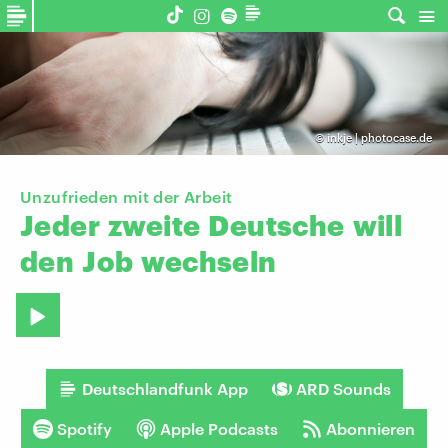
©
inkje | photocase.de
Unzufrieden mit der Arbeit
Jeder
zweite
Deutsche
will
den
Job
wechseln
Deutschlandfunk App
ARD Sounds
Spotify
Apple Podcasts
Abonnieren