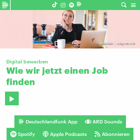
©
unsplash | Magnet.me
Digital bewerben
Wie
wir
jetzt
einen
Job
finden
Deutschlandfunk App
ARD Sounds
Spotify
Apple Podcasts
Abonnieren