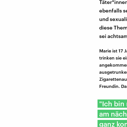
Täter*innen
ebenfalls s
und sexual
diese Them
sei achtsam,
Marie ist 17
trinken sie 
angekommen g
ausgetrunken
Zigarettenau
Freundin. Das
"Ich bin
am nächs
ganz kom