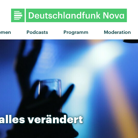
"Taxi" von J. Bernardt · "Taxi" 
emen
Podcasts
Programm
Moderation
alles
verändert