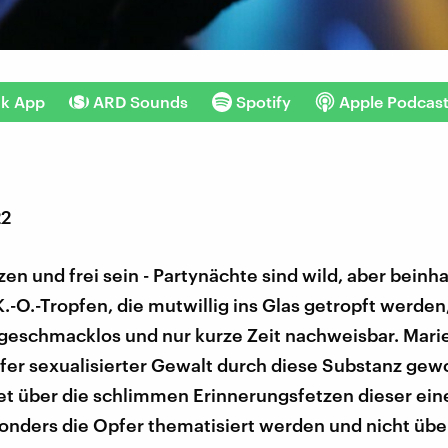
nk App
ARD Sounds
Spotify
Apple Podcas
22
zen und frei sein - Partynächte sind wild, aber beinh
.-O.-Tropfen, die mutwillig ins Glas getropft werden
 geschmacklos und nur kurze Zeit nachweisbar. Mari
fer sexualisierter Gewalt durch diese Substanz gewo
et über die schlimmen Erinnerungsfetzen dieser ein
nders die Opfer thematisiert werden und nicht übe