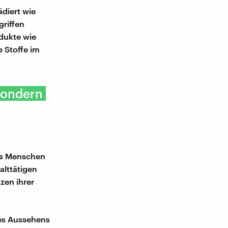
ädiert wie
griffen
odukte wie
 Stoffe im
sondern
ass Menschen
alttätigen
zen ihrer
res Aussehens