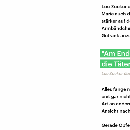
Lou Zucker e
Marie auch d
stärker auf 
Armbändchen 
Getränk anze
"Am Ende
die Täte
Lou Zucker übe
Alles fange 
erst gar nic
Art an ander
Ansicht nach
Gerade Opfer