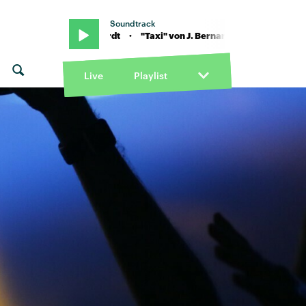
Soundtrack
von J. Bernardt · "Taxi" von J. Bernardt
Live
Playlist