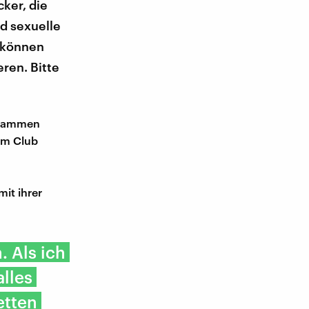
cker, die
rd sexuelle
 können
ren. Bitte
Zusammen
 Im Club
it ihrer
. Als ich
lles
etten