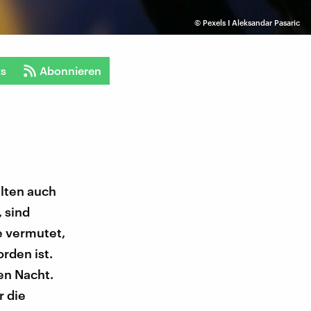
©
Pexels I Aleksandar Pasaric
ts
Abonnieren
alten auch
, sind
e vermutet,
rden ist.
en Nacht.
r die