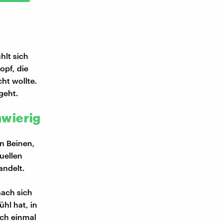
hlt sich
opf, die
cht wollte.
 geht.
hwierig
n Beinen,
uellen
andelt.
nach sich
ühl hat, in
och einmal