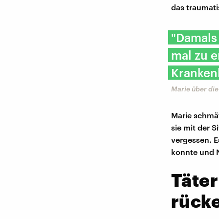
das traumati
"Damals
mal zu e
Krankenh
Marie über di
Marie schmät
sie mit der 
vergessen. E
konnte und 
Täter
rück