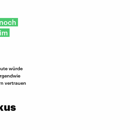
 noch
 im
eute würde
 irgendwie
rn vertrauen
kus