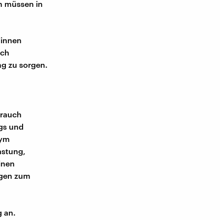
en müssen in
*innen
uch
g zu sorgen.
brauch
gs und
nym
lastung,
inen
agen zum
g an.