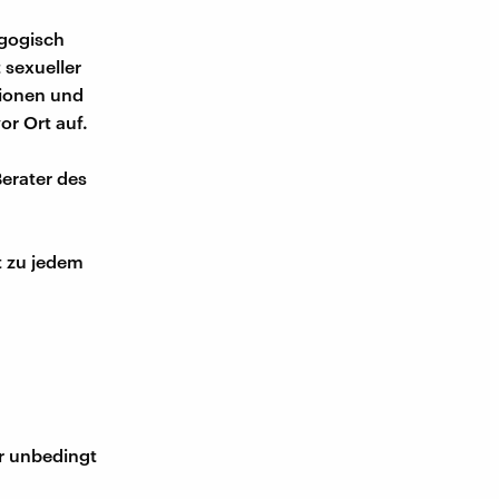
agogisch
 sexueller
tionen und
or Ort auf.
erater des
t zu jedem
ir unbedingt