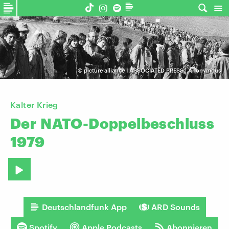
©
picture alliance I ASSOCIATED PRESS | Anonymous
Kalter Krieg
Der
NATO-Doppelbeschluss
1979
Deutschlandfunk App
ARD Sounds
Spotify
Apple Podcasts
Abonnieren