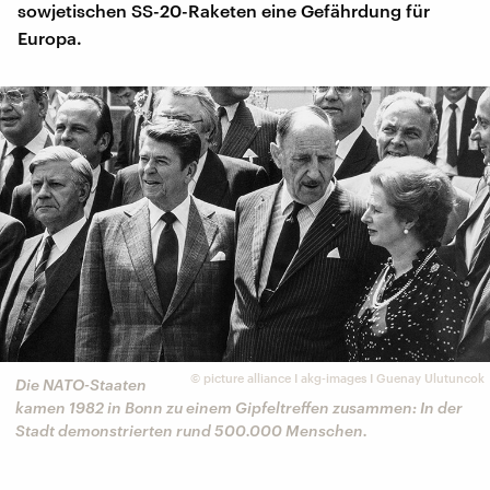
sowjetischen SS-20-Raketen eine Gefährdung für
Europa.
©
picture alliance I akg-images I Guenay Ulutuncok
Die NATO-Staaten
kamen 1982 in Bonn zu einem Gipfeltreffen zusammen: In der
Stadt demonstrierten rund 500.000 Menschen.