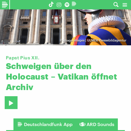
©
imago images | ULMER Pressebildagentur
Papst Pius XII.
Schweigen
über
den
Holocaust
–
Vatikan
öffnet
Archiv
Deutschlandfunk App
ARD Sounds