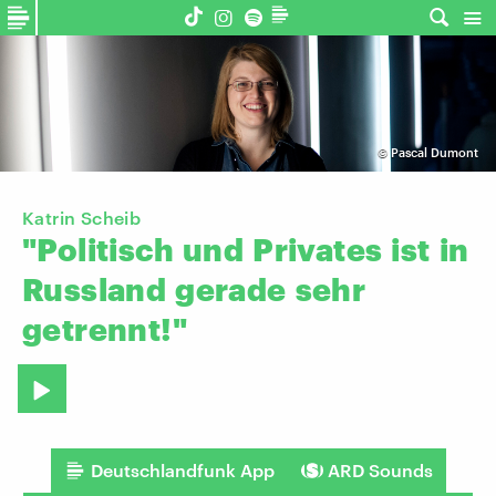
©
Pascal Dumont
Katrin Scheib
"Politisch
und
Privates
ist
in
Russland
gerade
sehr
getrennt!"
Deutschlandfunk App
ARD Sounds