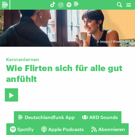
©
imago | Westend61
Kennenlernen
Wie
Flirten
sich
für
alle
gut
anfühlt
Deutschlandfunk App
ARD Sounds
Spotify
Apple Podcasts
Abonnieren