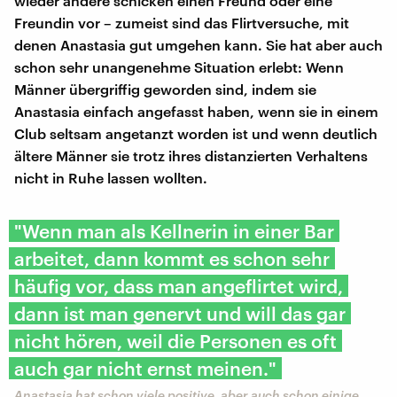
wieder andere schicken einen Freund oder eine
Freundin vor – zumeist sind das Flirtversuche, mit
denen Anastasia gut umgehen kann. Sie hat aber auch
schon sehr unangenehme Situation erlebt: Wenn
Männer übergriffig geworden sind, indem sie
Anastasia einfach angefasst haben, wenn sie in einem
Club seltsam angetanzt worden ist und wenn deutlich
ältere Männer sie trotz ihres distanzierten Verhaltens
nicht in Ruhe lassen wollten.
"Wenn man als Kellnerin in einer Bar
arbeitet, dann kommt es schon sehr
häufig vor, dass man angeflirtet wird,
dann ist man genervt und will das gar
nicht hören, weil die Personen es oft
auch gar nicht ernst meinen."
Anastasia hat schon viele positive, aber auch schon einige