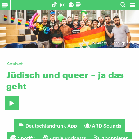
©
Keshet | Lucas Espinosa
Keshet
Jüdisch
und
queer
–
ja
das
geht
Deutschlandfunk App
ARD Sounds
Spotify
Apple Podcasts
Abonnieren