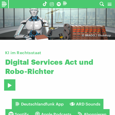
©
IMAGO / Shotshop
KI im Rechtsstaat
Digital
Services
Act
und
Robo-Richter
Deutschlandfunk App
ARD Sounds
Spotify
Apple Podcasts
Abonnieren