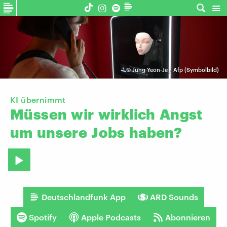
©
Jung Yeon-Je / Afp (Symbolbild)
KI übernimmt
Müssen
wir
wirklich
Angst
um
unsere
Jobs
haben?
Deutschlandfunk App
ARD Sounds
Spotify
Apple Podcasts
Abonnieren