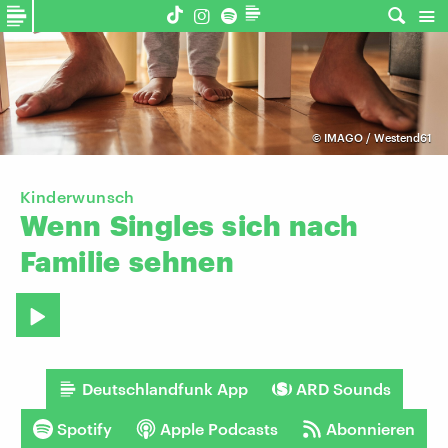
©
IMAGO / Westend61
Kinderwunsch
Wenn
Singles
sich
nach
Familie
sehnen
Deutschlandfunk App
ARD Sounds
Spotify
Apple Podcasts
Abonnieren