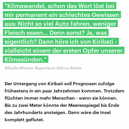
"Klimawandel, schon das Wort löst bei
mir permanent ein schlechtes Gewissen
aus: Nicht so viel Auto fahren, weniger
Fleisch essen… Denn sonst? Ja, was
eigentlich? Dann höre ich von Kiribati -
vielleicht einem der ersten Opfer unserer
Klimasünden."
DRadio-Wissen-Reporterin Gönna Ketels
Der Untergang von Kiribati soll Prognosen zufolge
frühestens in ein paar Jahrzehnten kommen. Trotzdem
flüchten immer mehr Menschen - wenn sie können.
Bis zu zwei Meter könnte der Meeresspiegel bis Ende
des Jahrhunderts ansteigen. Dann wäre die Insel
komplett geflutet.