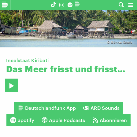
©
Gönna Ketels
Inselstaat Kiribati
Das
Meer
frisst
und
frisst...
Deutschlandfunk App
ARD Sounds
Spotify
Apple Podcasts
Abonnieren