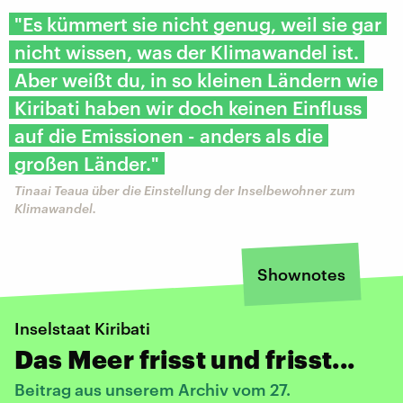
"Es kümmert sie nicht genug, weil sie gar
nicht wissen, was der Klimawandel ist.
Aber weißt du, in so kleinen Ländern wie
Kiribati haben wir doch keinen Einfluss
auf die Emissionen - anders als die
großen Länder."
Tinaai Teaua über die Einstellung der Inselbewohner zum
Klimawandel.
Shownotes
Inselstaat Kiribati
Das Meer frisst und frisst...
Beitrag aus unserem Archiv vom 27.