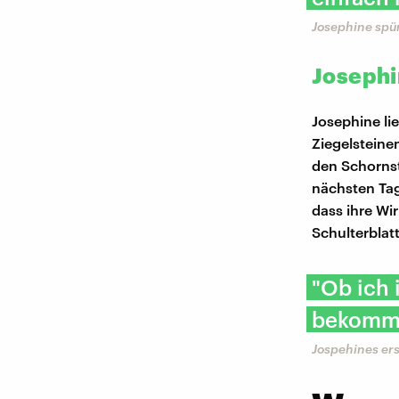
Josephine spür
Josephi
Josephine li
Ziegelsteine
den Schornst
nächsten Tag
dass ihre Wi
Schulterblat
"Ob ich
bekomme
Jospehines ers