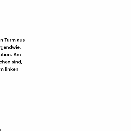
en Turm aus
irgendwie,
tation. Am
ochen sind,
im linken