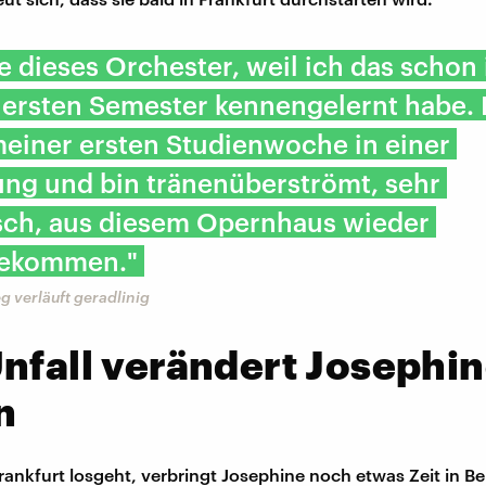
be dieses Orchester, weil ich das schon 
ersten Semester kennengelernt habe. 
meiner ersten Studienwoche in einer
ung und bin tränenüberströmt, sehr
isch, aus diesem Opernhaus wieder
gekommen."
 verläuft geradlinig
nfall verändert Josephi
n
rankfurt losgeht, verbringt Josephine noch etwas Zeit in Be