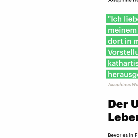
"Ich lie
meinem 
dort in 
Vorstell
kathart
heraus
Josephines Weg
Der U
Lebe
Bevor es in F