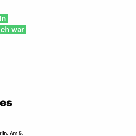
in
Ich war
nes
rlin. Am 5.