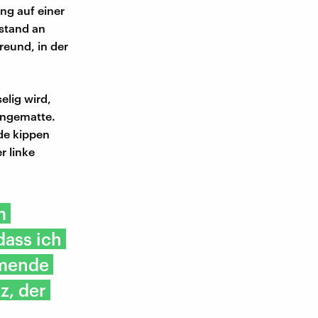
ng auf einer
stand an
reund, in der
lig wird,
ängematte.
nde kippen
r linke
m
dass ich
ömende
z, der