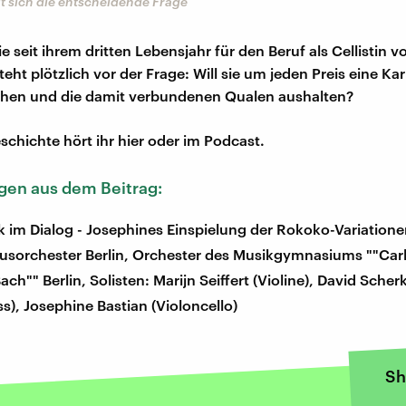
lt sich die entscheidende Frage
e seit ihrem dritten Lebensjahr für den Beruf als Cellistin v
teht plötzlich vor der Frage: Will sie um jeden Preis eine Kar
chen und die damit verbundenen Qualen aushalten?
schichte hört ihr hier oder im Podcast.
en aus dem Beitrag:
k im Dialog - Josephines Einspielung der Rokoko-Variatione
usorchester Berlin, Orchester des Musikgymnasiums ""Carl
ch"" Berlin, Solisten: Marijn Seiffert (Violine), David Scher
s), Josephine Bastian (Violoncello)
Sh