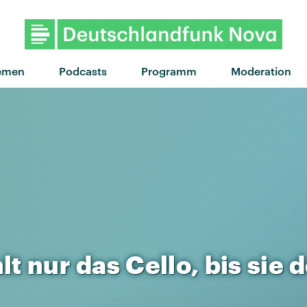
"My Body Isn't Ready" von 
emen
Podcasts
Programm
Moderation
lt
nur
das
Cello,
bis
sie
d