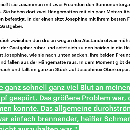
nießt sie zusammen mit zwei Freunden den Sonnenunterga
. Sie haben dort zwei Hängematten mit ein paar Metern Ab
n befestigt. In der einen sitzt Josephine mit ihrem besten F
Gastgeber.
räch zwischen den dreien wegen des Abstands etwas mühse
er Gastgeber rüber und setzt sich zu den beiden in die H
ürt Josephine, wie sie nach unten sacken, ihre beiden Freu
nd fallen aus der Hängematte raus. In dem Moment gibt de
nach und fällt im ganzen Stück auf Josephines Oberkörper.
e ganz schnell ganz viel Blut an meine
pf gespürt. Das größere Problem war, 
tmen konnte. Das allgemeine durchstr
ar einfach brennender, heißer Schmer
nicht auszuhalten war."