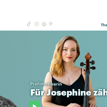
Th
Profimusikerin
Für
Josephine
zäh