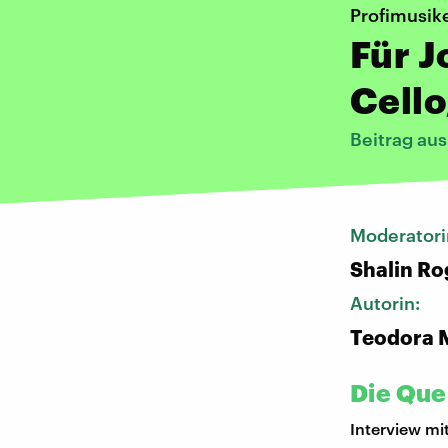
Profimusik
Für J
Cello
Beitrag au
Moderatori
Shalin Ro
Autorin:
Teodora 
Die Quel
Interview mi