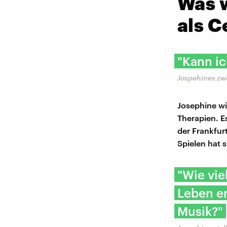
Was w
als C
"Kann ic
Jospehines zwe
Josephine wi
Therapien. E
der Frankfur
Spielen hat 
"Wie vi
Leben er
Musik?"