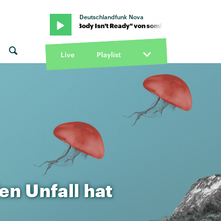
Deutschlandfunk Nova
sombr · "My Body Isn't Ready" von sombr · "My Body Isn't Ready" v
Live
Playlist
en
Unfall
hat