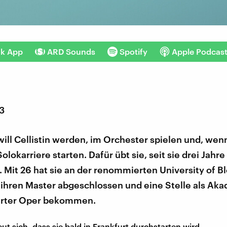
nk App
ARD Sounds
Spotify
Apple Podcas
23
ill Cellistin werden, im Orchester spielen und, wenn
Solokarriere starten. Dafür übt sie, seit sie drei Jahre 
t. Mit 26 hat sie an der renommierten University of 
ihren Master abgeschlossen und eine Stelle als Aka
urter Oper bekommen.
ut sich, dass sie bald in Frankfurt durchstarten wird.