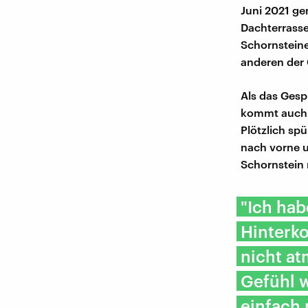
Juni 2021 ge
Dachterrasse
Schornsteine
anderen der 
Als das Gesp
kommt auch d
Plötzlich sp
nach vorne u
Schornstein 
"Ich hab
Hinterko
nicht a
Gefühl w
einfach 