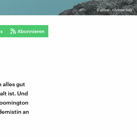
©
privat
,
Chrissie Salz
ts
Abonnieren
 alles gut
alt ist. Und
Bloomington
demistin an