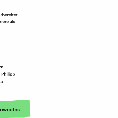
orbereitet
riere als
n:
 Philipp
ka
ownotes