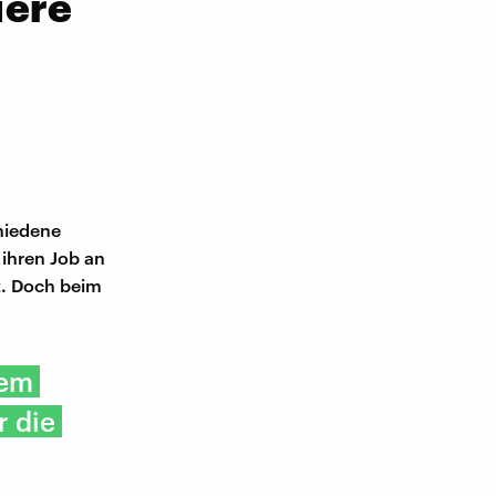
iere
hiedene
 ihren Job an
at. Doch beim
nem
r die