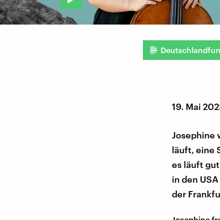
Deutschlandfu
19. Mai 20
Josephine w
läuft, eine 
es läuft gu
in den USA 
der Frankf
Josephine fre