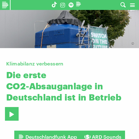
©
Klimabilanz verbessern
Die
erste
CO2-Absauganlage
in
Deutschland
ist
in
Betrieb
Deutschlandfunk App
ARD Sounds