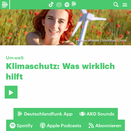
©
picture alliance | Shotshop | luna
Umwelt
Klimaschutz:
Was
wirklich
hilft
Deutschlandfunk App
ARD Sounds
Spotify
Apple Podcasts
Abonnieren