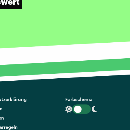
swert
tzerklärung
Farbschema
m
en
rregeln