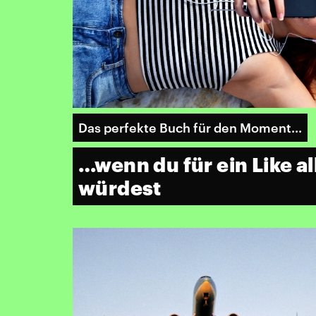
Das perfekte Buch für den Moment...
…wenn du für ein Like al
würdest