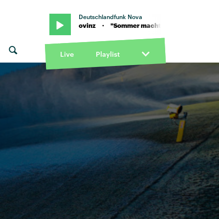
Deutschlandfunk Nova
h" von Provinz · "Sommer macht melancholisch" von Provinz · "S
Live
Playlist