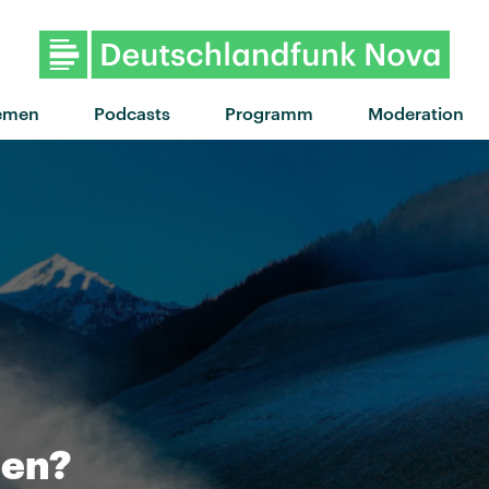
"Sommer macht melancholisc
emen
Podcasts
Programm
Moderation
len?