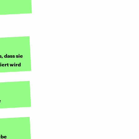
, dass sie
iert wird
e
ebe