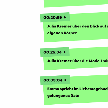
00
:
20
:
59
Julia Kremer über den Blick auf
eigenen Körper
00
:
25
:
34
Julia Kremer über die Mode-Ind
00
:
33
:
04
Emma spricht im Liebestagebuch
gelungenes Date