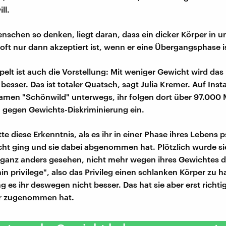
ll.
enschen so denken, liegt daran, dass ein dicker Körper in u
 oft nur dann akzeptiert ist, wenn er eine Übergangsphase i
elt ist auch die Vorstellung: Mit weniger Gewicht wird das
esser. Das ist totaler Quatsch, sagt Julia Kremer. Auf Insta
amen "Schönwild" unterwegs, ihr folgen dort über 97.000
ch gegen Gewichts-Diskriminierung ein.
tte diese Erkenntnis, als es ihr in einer Phase ihres Lebens 
echt ging und sie dabei abgenommen hat. Plötzlich wurde si
 ganz anders gesehen, nicht mehr wegen ihres Gewichtes di
in privilege", also das Privileg einen schlanken Körper zu 
g es ihr deswegen nicht besser. Das hat sie aber erst richti
er zugenommen hat.