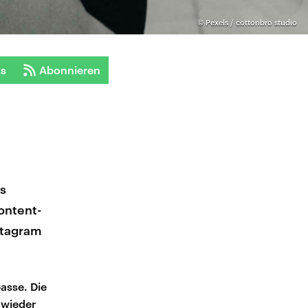
©
Pexels / cottonbro studio
ts
Abonnieren
es
ontent-
nstagram
passe. Die
 wieder