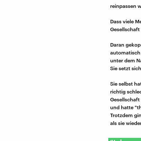
reinpassen wi
Dass viele M
Gesellschaft
Daran gekopp
automatisch b
unter dem N
Sie setzt si
Sie selbst ha
richtig schl
Gesellschaft
und hatte "th
Trotzdem gin
als sie wied