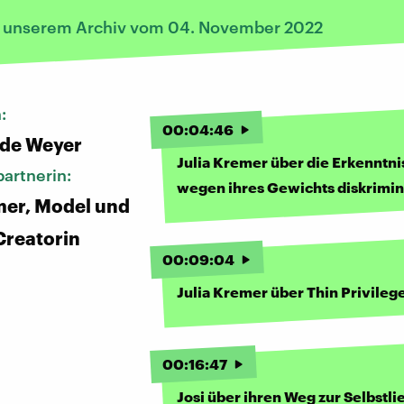
s unserem Archiv vom 04. November 2022
n:
00
:
04
:
46
 de Weyer
Julia Kremer über die Erkenntnis
artnerin:
wegen ihres Gewichts diskrimin
mer, Model und
Creatorin
00
:
09
:
04
Julia Kremer über Thin Privileg
00
:
16
:
47
Josi über ihren Weg zur Selbstli