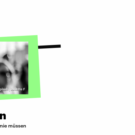
lash | Juliette F
en
emie müssen