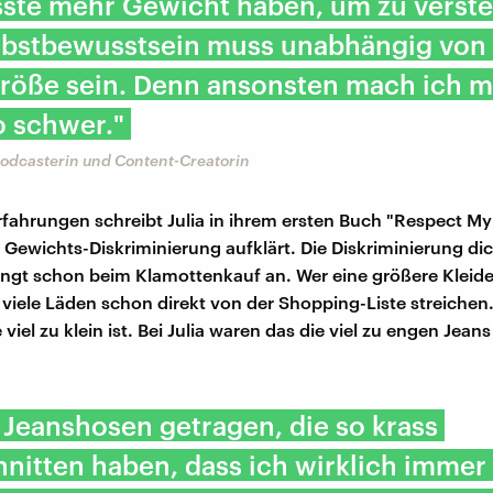
sste mehr Gewicht haben, um zu verst
lbstbewusstsein muss unabhängig von
röße sein. Denn ansonsten mach ich m
o schwer."
Podcasterin und Content-Creatorin
rfahrungen schreibt Julia in ihrem ersten Buch "Respect My 
 Gewichts-Diskriminierung aufklärt. Die Diskriminierung di
gt schon beim Klamottenkauf an. Wer eine größere Kleide
 viele Läden schon direkt von der Shopping-Liste streichen.
 viel zu klein ist. Bei Julia waren das die viel zu engen Jean
 Jeanshosen getragen, die so krass
nitten haben, dass ich wirklich immer