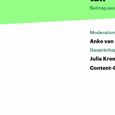
Beitrag au
Moderatio
Anke van
Gesprächsp
Julia Kre
Content-