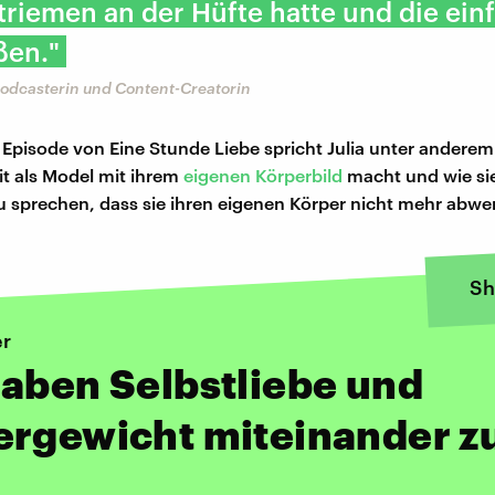
triemen an der Hüfte hatte und die ein
ßen."
Podcasterin und Content-Creatorin
 Episode von Eine Stunde Liebe spricht Julia unter anderem
it als Model mit ihrem
eigenen Körperbild
macht und wie sie
zu sprechen, dass sie ihren eigenen Körper nicht mehr abwer
Sh
er
aben Selbstliebe und
ergewicht miteinander z