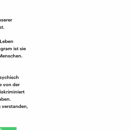
nserer
st.
 Leben
gram ist sie
 Menschen.
psychisch
e von der
skriminiert
haben.
g verstanden,