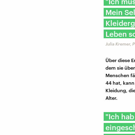
"Ich mu
Mein Se
Kleiderg
Leben s
Julia Kremer, 
Über diese E
dem sie über
Menschen fän
44 hat, kann
Kleidung, die
Alter.
"Ich hab
eingesch