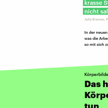
krasse S
nicht sa
Julia Kremer, 
In der neuen
was die Arbe
so mit sich 
Körperbild
Das h
Körp
tun