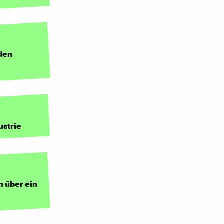
 den
ustrie
 über ein