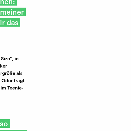
ehen:
 meiner
ir das
Size", in
cker
rgröße als
 Oder trägt
s im Teenie-
 so