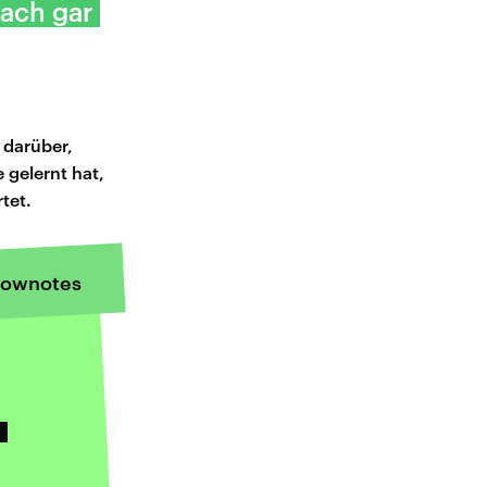
fach gar
 darüber,
 gelernt hat,
tet.
ownotes
u